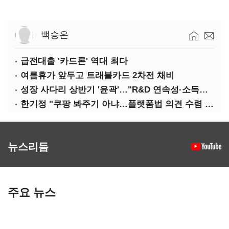
백승은
급전대출 '카드론' 역대 최다
여름휴가 앞두고 트래블카드 2차전 채비
성장 사다리 상반기 '윤곽'…"R&D 연속성·소득세 감면 확장해야"
한기정 "쿠팡 봐주기 아냐…플랫폼법 의견 수렴 중"
뉴스리듬
주요 뉴스