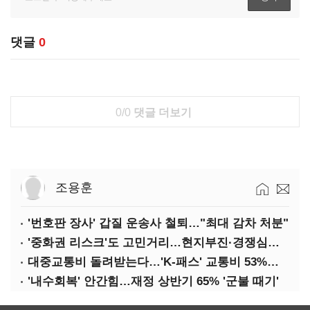
댓글
0
0/0
댓글 더보기
조용훈
'번호판 장사' 갑질 운송사 철퇴…"최대 감차 처분"
'중화권 리스크'도 고민거리…현지부진·경쟁심화·양안냉각
대중교통비 돌려받는다…'K-패스' 교통비 53%까지 환급
'내수회복' 안간힘…재정 상반기 65% '군불 때기'