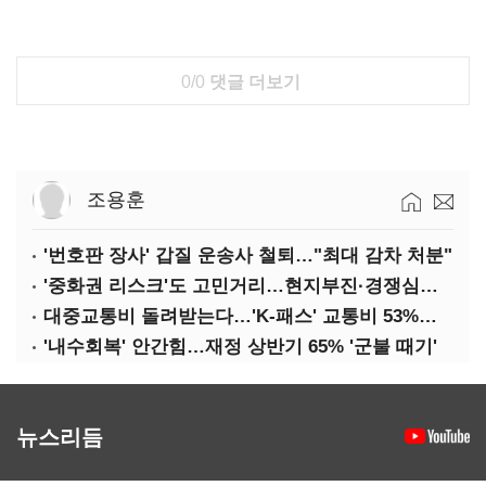
0/0
댓글 더보기
조용훈
'번호판 장사' 갑질 운송사 철퇴…"최대 감차 처분"
'중화권 리스크'도 고민거리…현지부진·경쟁심화·양안냉각
대중교통비 돌려받는다…'K-패스' 교통비 53%까지 환급
'내수회복' 안간힘…재정 상반기 65% '군불 때기'
뉴스리듬