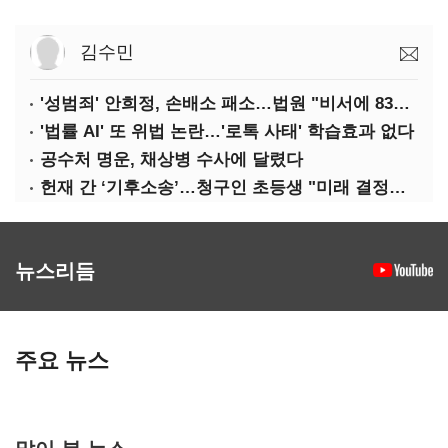
김수민
'성범죄' 안희정, 손배소 패소…법원 "비서에 8347만원 배상"
'법률 AI' 또 위법 논란…'로톡 사태' 학습효과 없다
공수처 명운, 채상병 수사에 달렸다
헌재 간 ‘기후소송’…청구인 초등생 "미래 결정할 중요한 소송"
뉴스리듬
주요 뉴스
많이 본 뉴스