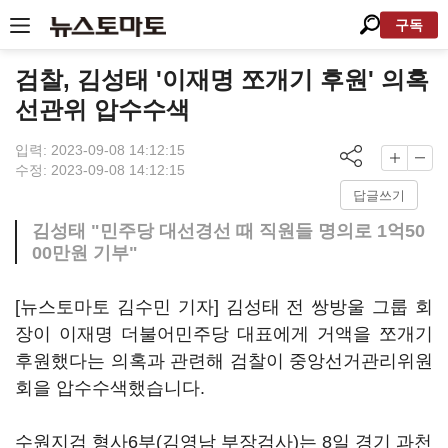
구독
검찰, 김성태 '이재명 쪼개기 후원' 의혹
선관위 압수수색
입력: 2023-09-08 14:12:15
수정: 2023-09-08 14:12:15
답글쓰기
김성태 "민주당 대선경선 때 직원들 명의로 1억50
00만원 기부"
[뉴스토마토 김수민 기자] 김성태 전 쌍방울 그룹 회
장이 이재명 더불어민주당 대표에게 거액을 쪼개기
후원했다는 의혹과 관련해 검찰이 중앙선거관리위원
회을 압수수색했습니다.
수원지검 형사6부(김영남 부장검사)는 8일 경기 과천