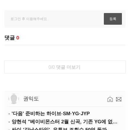
댓글
0
0/0
댓글 더보기
권익도
'다음' 준비하는 하이브·SM·YG·JYP
양현석 "베이비몬스터 2월 신곡, 기존 YG에 없던 노래"
싸이 '강남스타일', 유튜브 조회수 50억 돌파