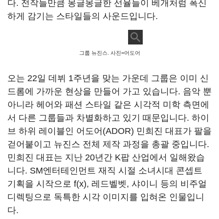
다
.
전작들만큼 몽글몽글한 선율들이 베개처럼 폭신
하게 감기는 스타일들의 사운드입니다
.
그룹 뉴진스. 사진=어도어
오는
22
일 데뷔
1
주년을 맞는 가운데 그룹은 이미 신
드롬에 가까운 현상을 만들어 가고 있습니다
.
음악 뿐
아니라 헤어와 패션 스타일 같은 시각적 미학 측면에
서 다른 그룹들과 차별화하고 있기 때문입니다
.
하이
브 하위 레이블인 어도어
(ADOR)
민희진 대표가 팔을
걷어붙이고 뉴진스 전체 제작 과정을 총괄 중입니다
.
민희진 대표는 지난
20
년간
K
팝 산업에서 일해왔습
니다
. SM
엔터테인먼트 재직 시절 소녀시대 콘셉트
기획을 시작으로
f(x),
레드벨벳
,
샤이니 등의 비주얼
디렉팅으로 독특한 시각 이미지를 입혀온 인물입니
다
.