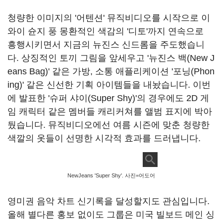
청량한 이미지의
'
어텐션
'
뮤직비디오를 시작으로 이
와이 슌지 풍 몽환적인 색감의
'
디토
'
까지 연속으로
흥행시키면서 지금의 뉴진스 신드롬을 주도했습니
다
.
상징적인 토끼 그림을 앞세우고
'
뉴진스 백
(New J
eans Bag)'
같은 가방
,
소통 애플리케이션
'
포닝
(Phon
ing)'
같은 신선한 기획 아이템들을 내놨습니다
.
이번
에 발표한
'
슈퍼 샤이
(Super Shy)'
의 경우에도
2D
게
임 캐릭터 같은 멤버들 캐리커쳐를 앨범 표지에 박아
뒀습니다
.
뮤직비디오에선 여름 시즌에 맞춘 청량한
색깔의 옷들이 선명한 시각적 효과를 드러냅니다
.
NewJeans 'Super Shy'. 사진=어도어
영미권 음악 차트 신기록을 달성할지도 관심입니다
.
올해 별다른 홍보 없이도 그룹은 미국 빌보드 메인 싱