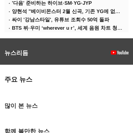
'다음' 준비하는 하이브·SM·YG·JYP
양현석 "베이비몬스터 2월 신곡, 기존 YG에 없던 노래"
싸이 '강남스타일', 유튜브 조회수 50억 돌파
BTS 뷔·우미 ‘wherever u r’, 세계 음원 차트 청신호
뉴스리듬
주요 뉴스
많이 본 뉴스
함께 볼만한 뉴스