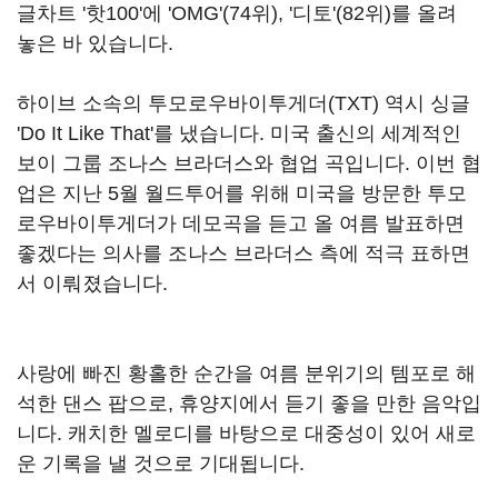
글차트
'
핫
100'
에
'OMG'(74
위
), '
디토
'(82
위
)
를 올려
놓은 바 있습니다
.
하이브 소속의 투모로우바이투게더
(TXT)
역시 싱글
'Do It Like That'
를 냈습니다
.
미국 출신의 세계적인
보이 그룹 조나스 브라더스와 협업 곡입니다
.
이번 협
업은 지난
5
월 월드투어를 위해 미국을 방문한 투모
로우바이투게더가 데모곡을 듣고 올 여름 발표하면
좋겠다는 의사를 조나스 브라더스 측에 적극 표하면
서 이뤄졌습니다
.
사랑에 빠진 황홀한 순간을 여름 분위기의 템포로 해
석한 댄스 팝으로
,
휴양지에서 듣기 좋을 만한 음악입
니다
.
캐치한 멜로디를 바탕으로 대중성이 있어 새로
운 기록을 낼 것으로 기대됩니다
.