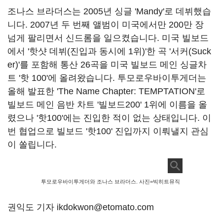
조나스 브라더스는
2005
년 싱글
'Mandy'
로 데뷔했습
니다
. 2007
년 두 번째 앨범이 미국에서만
200
만 장
넘게 팔리면서 신드롬을 일으켰습니다
.
미국 빌보드
에서
'
핫샷 데뷔
(
진입과 동시에
1
위
)'
한 곡
'
서커
(Suck
er)'
를 포함해 통산
26
곡을 미국 빌보드 메인 싱글차
트
'
핫
100'
에 올려왔습니다
.
투모로우바이투게더는
올해 발표한
'The Name Chapter: TEMPTATION'
로
빌보드 메인 음반 차트
'
빌보드
200' 1
위에 이름을 올
렸으나
'
핫
100'
에는 진입한 적이 없는 상태입니다
.
이
번 협업으로 빌보드
'
핫
100'
진입까지 이뤄낼지 관심
이 쏠립니다
.
투모로우바이투게더와 조나스 브라더스. 사진=빅히트뮤직
권익도 기자 ikdokwon@etomato.com