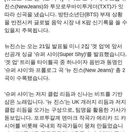
진스
(NewJeans)
와 투모로우바이투게더
(TXT)
가 잇
따라 신곡을 냈습니다
.
방탄소년단
(BTS)
부재 상황
을 반전시켜 글로벌 음악 시장 내
K
팝 신기록을 쓸 수
있을지 주목됩니다
.
뉴진스는 오는
21
일 발표될 미니
2
집
'
겟 업
'
에 앞서
선공개 싱글
'
슈퍼 샤이
(Super Shy)'
를 발표했습니다
.
'
겟 업
'
트리플 타이틀곡 중 하나이자 음반과 동명인
'
슈퍼 샤이
'
와 프롤로그 곡
'
뉴 진스
(New Jeans)'
총
2
곡이 수록됐습니다
.
'
슈퍼 샤이
'
는 저지 클럽 리듬과 신나는 비트를 기반
삼은 노래입니다
. '
뉴 진스
'
는
UK
개러지 리듬과 저지
클럽 리듬을 오가는 구성으로
,
팀명을 활용한 가사가
돋보입니다
.
포르투갈계 덴마크 작곡가 에리카 드 카
시어를 비롯해 국내외 작곡가들이 뭉쳐 만들었습니