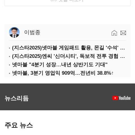
이범종
(지스타2025)넷마블 게임패드 활용, 몬길 '수석' 7대죄 '차석'
(지스타2025)엔씨 '신더시티', 독보적 전투 경험 필요
넷마블 "4분기 성장…내년 상반기도 기대"
넷마블, 3분기 영업익 909억…전년비 38.8%↑
뉴스리듬
주요 뉴스