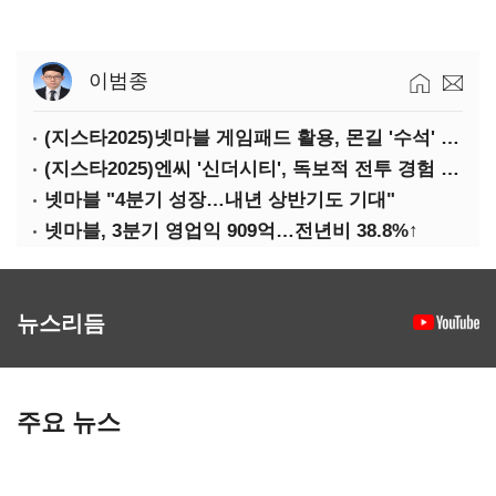
이범종
(지스타2025)넷마블 게임패드 활용, 몬길 '수석' 7대죄 '차석'
(지스타2025)엔씨 '신더시티', 독보적 전투 경험 필요
넷마블 "4분기 성장…내년 상반기도 기대"
넷마블, 3분기 영업익 909억…전년비 38.8%↑
뉴스리듬
주요 뉴스