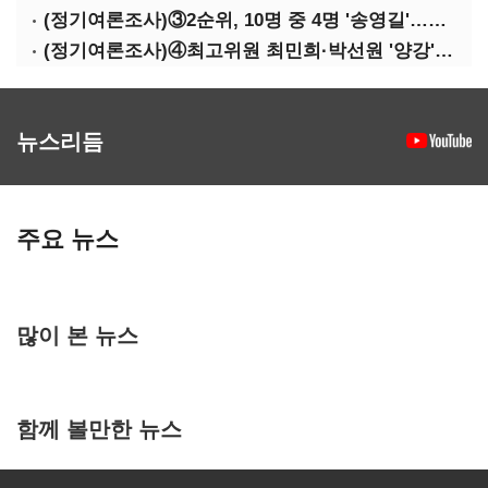
(정기여론조사)③2순위, 10명 중 4명 '송영길'…정청래 '한 자릿수'
(정기여론조사)④최고위원 최민희·박선원 '양강'…서미화·이성윤·임미애 뒤이어
뉴스리듬
주요 뉴스
많이 본 뉴스
함께 볼만한 뉴스