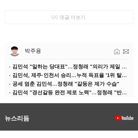
0/0
댓글 더보기
박주용
김민석 "일하는 당대표"…정청래 "의리가 제일 중요"
김민석, 제주·인천서 승리…누적 득표율 '1위 탈환'(종합)
공세 멈춘 김민석…정청래 "갈등은 제가 수습"
김민석 "경선갈등 완전 제로 노력"…정청래 "반명 공세 사과부터"
뉴스리듬