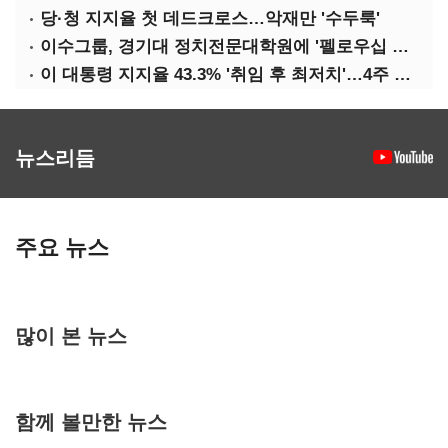
당·청 지지율 첫 데드크로스…악재만 '수두룩'
이수그룹, 경기대 정치전문대학원에 '펠로우십 기금' 3900만원 출연
이 대통령 지지율 43.3% '취임 후 최저치'…4주 연속 '하락'
뉴스리듬
주요 뉴스
많이 본 뉴스
함께 볼만한 뉴스