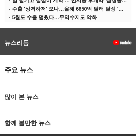
일 맡기고 깜깜이 계약 …'선시공 후계약' 삼성중공업 덜미
수출 '상저하저' 오나…올해 6850억 달러 달성 '빨간불'
5월도 수출 멈췄다…무역수지도 악화
뉴스리듬
주요 뉴스
많이 본 뉴스
함께 볼만한 뉴스