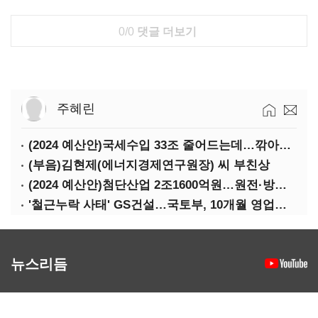
0/0
댓글 더보기
주혜린
(2024 예산안)국세수입 33조 줄어드는데…깎아주는 세금 '77조'
(부음)김현제(에너지경제연구원장) 씨 부친상
(2024 예산안)첨단산업 2조1600억원…원전·방산·플랜트에 1조3000억원
'철근누락 사태' GS건설…국토부, 10개월 영업정지 처분
뉴스리듬