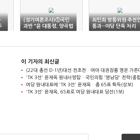
주
(정기여론조사)①국민
최민희 방통위원 추천
두
과반 "윤 대통령, 양곡법
통과···야당 단독 처리
거부권 행사 반대…한동
훈 사퇴"(종합)
이 기자의 최신글
(22대 총선 D-1년)대선 전초전…여야 대권잠룡 명운 가른
'TK 3선' 윤재옥 원내사령탑…국민의힘 '영남당' 전락(종합
여당 원내대표에 'TK 3선' 윤재옥…총 65표 획득(상보)
'TK 3선' 윤재옥, 65표로 여당 원내대표 당선(1보)