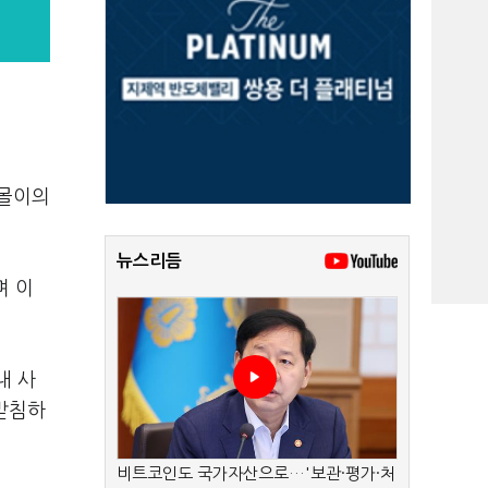
람몰이의
뉴스리듬
며 이
내 사
뒷받침하
비트코인도 국가자산으로…'보관·평가·처