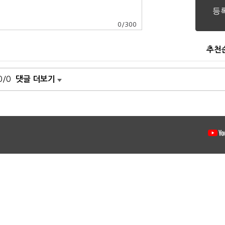
0
/
300
추천
0/0
댓글 더보기