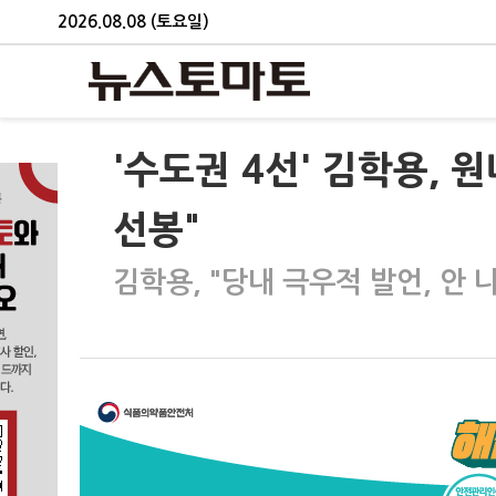
2026.08.08 (토요일)
'수도권 4선' 김학용, 
선봉"
김학용, "당내 극우적 발언, 안