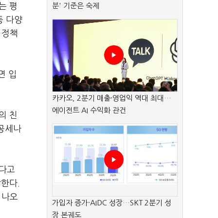
는 평
분' 기준은 숙제
등 다양
 정책
면 입
카카오, 2분기 매출·영업익 역대 최대…
에이전트 AI 수익화 관건
의 친
치공세나
겠다고
한다.
 나오
가입자 증가·AIDC 성장…SKT 2분기 성
장 본궤도