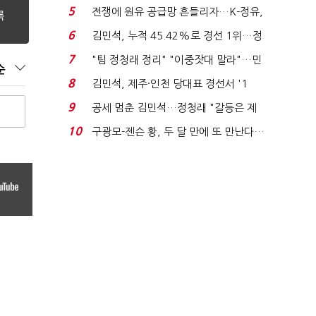
'1위 탈환'(종합)...
5
전쟁에 원유 공급망 흔들리자…K-정유,
에너지안보 핵심...
6
김민석, 누적 45.42%로 경선 1위…정
청래와 격차 0.86%p(...
7
"팀 정청래 정리" "이중잣대 말라"…민
순
주 최고위원 계파 다...
8
김민석, 제주·인천 당대표 경선서 '1
위'(1보)...
9
공세 멈춘 김민석…정청래 "갈등은 제
가 수습"
10
구광모-젠슨 황, 두 달 만에 또 만난다…
로봇·AI 등 논...