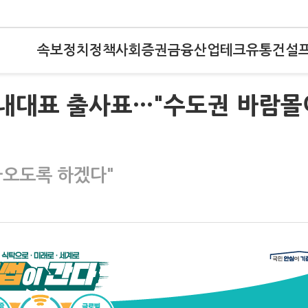
속보
정치
정책
사회
증권
금융
산업
테크
유통
건설
원내대표 출사표···"수도권 바람몰
 나오도록 하겠다"