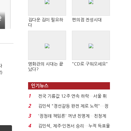
안
집다운 집이 필요하
편의점 전성시대
다
영화관의 시대는 끝
"CD로 구워오세요"
다
났다?
)
인기뉴스
1
전국 기름값 12주 연속 하락…서울 휘
발윳값 1909원...
2
김민석 "경선갈등 완전 제로 노력"…정
청래 "반명 공세 사...
3
'정청래 책임론' 꺼낸 친명계…친청계
는 추가투표 때리기...
4
김민석, 제주·인천서 승리…누적 득표율