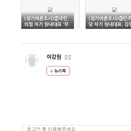
(정기여론조사)②국민
(정기여론조사)③민
의힘 차기 원내대표 '무
당 차기 원내대표, 김
관심'…80% '부동층'
관 압도적 1위
이강원
뉴스북