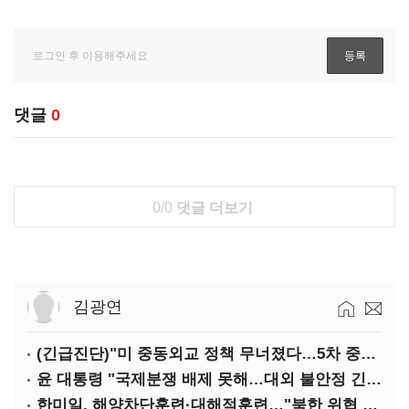
댓글
0
0/0
댓글 더보기
김광연
(긴급진단)"미 중동외교 정책 무너졌다…5차 중동전 가능성은 낮아"
윤 대통령 "국제분쟁 배제 못해…대외 불안정 긴밀대응"
한미일, 해양차단훈련·대해적훈련…"북한 위협 억제"