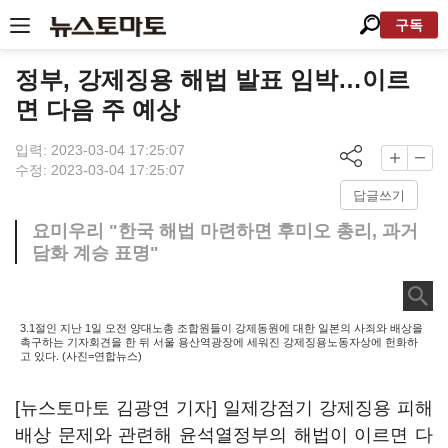
구독
정부, 강제징용 해법 발표 임박…이르
면 다음 주 예상
입력: 2023-03-04 17:25:07
수정: 2023-03-04 17:25:07
답글쓰기
요미우리 "한국 해법 마련하면 후미오 총리, 과거
담화 계승 표명"
3.1절인 지난 1일 오전 양대노총 조합원들이 강제동원에 대한 일본의 사죄와 배상을
촉구하는 기자회견을 한 뒤 서울 용산역광장에 세워진 강제징용노동자상에 헌화하
고 있다. (사진=연합뉴스)
[뉴스토마토 김광연 기자] 일제강점기 강제징용 피해
배상 문제와 관련해 윤석열정부의 해법이 이르면 다