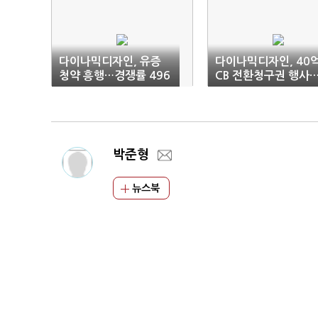
다이나믹디자인, 유증
다이나믹디자인, 40
청약 흥행…경쟁률 496
CB 전환청구권 행사…
대 1
월7일 상장 예정
박준형
뉴스북