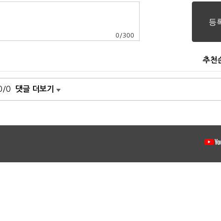
0
/
300
추천
0/0
댓글 더보기