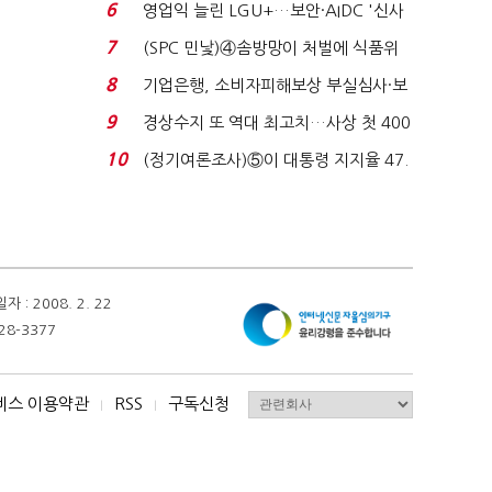
세 구하기 더 ...
6
영업익 늘린 LGU+…보안·AIDC '신사
업 드라이브'...
7
(SPC 민낯)④솜방망이 처벌에 식품위
생법 위반 반복...
8
기업은행, 소비자피해보상 부실심사·보
이스피싱 공시 ...
9
경상수지 또 역대 최고치…사상 첫 400
억달러에 '3% 성...
10
(정기여론조사)⑤이 대통령 지지율 47.
7%…일주일 만에 ...
 2008. 2. 22
28-3377
비스 이용약관
RSS
구독신청
I
I