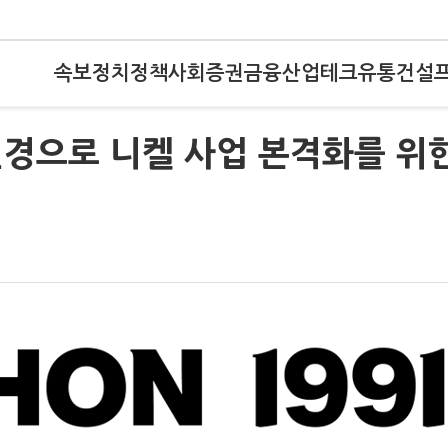
속보
정치
정책
사회
증권
금융
산업
테크
유통
건설
변경으로 니켈 사업 본격화를 위