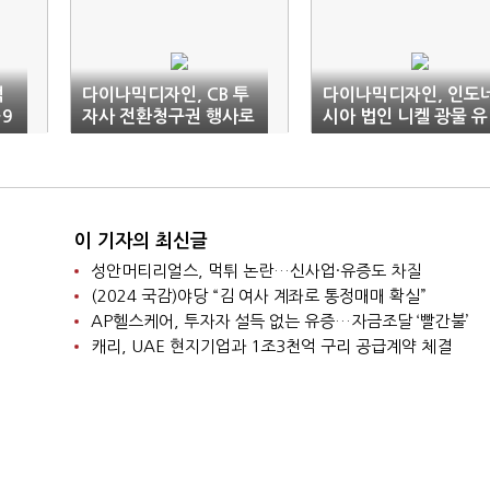
억
다이나믹디자인, CB 투
다이나믹디자인, 인도
9
자사 전환청구권 행사로
시아 법인 니켈 광물 유
재무구조 개선
통 라이센스 취득 준비
이 기자의 최신글
성안머티리얼스, 먹튀 논란…신사업·유증도 차질
(2024 국감)야당 “김 여사 계좌로 통정매매 확실”
AP헬스케어, 투자자 설득 없는 유증…자금조달 ‘빨간불’
캐리, UAE 현지기업과 1조3천억 구리 공급계약 체결