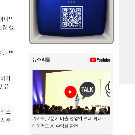
다이나믹
변경 했
정관 변
뉴스리듬
진하기
및 유
이센스
카카오, 2분기 매출·영업익 역대 최대…
임시주
에이전트 AI 수익화 관건