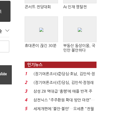
콘서트 전당대회
AI 인재 쟁탈전
순
휴대폰이 끊긴 30분
부동산 동상이몽, 국
민만 불안하다
인기뉴스
1
(정기여론조사)②당심·호남, 김민석-정
청래 '초접전'...
2
(정기여론조사)①당심, 김민석·정청래
'초접전'…대통령 ...
3
삼성 Z8 역대급 ‘흥행’에 애플 반격 주
목…9월 ‘폴...
4
삼전닉스 “주주환원 확대 방안 마련”…
로이터에 성명...
5
세제개편에 ‘불안·불만’…오세훈 "전월