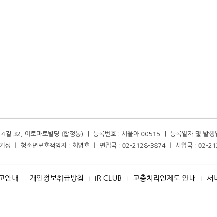
길 32, 이토마토빌딩 (합정동) ㅣ 등록번호 : 서울아 00515 ㅣ 등록일자 및 발행일자 :
성 ㅣ 청소년보호책임자 : 최병호 ㅣ 편집국 : 02-2128-3874 ㅣ 사업국 : 02-21
고안내
개인정보취급방침
IR CLUB
고충처리인제도 안내
서
I
I
I
I