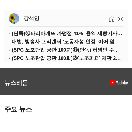
강석영
(단독)⑩파리바게뜨 가맹점 41% '용역 제빵기사 없어'…고용불안 속 브랜드가치도 '흔들'
대법, 방송사 프리랜서 '노동자성 인정' 이어 임금차별 '제동'
(SPC 노조탄압 공판 100회)⑥(단독)'허영인 수사기밀 유출' 임원, 출소하자 '억대 연봉' 고문으로
(SPC 노조탄압 공판 100회)③'노조파괴' 재판 2년 만의 증언…파리바게뜨 지회장 "허영인에 엄벌을"
뉴스리듬
주요 뉴스