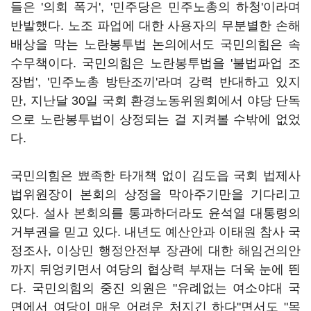
들은 '의회 폭거', '민주당은 민주노총의 하청'이라며
반발했다. 노조 파업에 대한 사용자의 무분별한 손해
배상을 막는 노란봉투법 논의에서도 국민의힘은 속
수무책이다. 국민의힘은 노란봉투법을 '불법파업 조
장법', '민주노총 방탄조끼'라며 강력 반대하고 있지
만, 지난달 30일 국회 환경노동위원회에서 야당 단독
으로 노란봉투법이 상정되는 걸 지켜볼 수밖에 없었
다.
국민의힘은 뾰족한 타개책 없이 김도읍 국회 법제사
법위원장이 본회의 상정을 막아주기만을 기다리고
있다. 설사 본회의를 통과하더라도 윤석열 대통령의
거부권을 믿고 있다. 내년도 예산안과 이태원 참사 국
정조사, 이상민 행정안전부 장관에 대한 해임건의안
까지 뒤엉키면서 여당의 협상력 부재는 더욱 눈에 띈
다. 국민의힘의 중진 의원은 "유례없는 여소야대 국
면에서 여당이 매우 어려운 처지긴 하다"면서도 "목