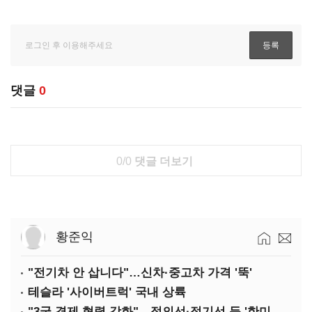
댓글
0
0/0
댓글 더보기
황준익
"전기차 안 삽니다"…신차·중고차 가격 '뚝'
테슬라 '사이버트럭' 국내 상륙
"3국 경제 협력 강화"…정의선·정기선 등 '한미일 경제대화' 참석