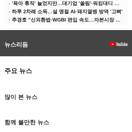
'육아 휴직' 늘었지만…대기업 '쏠림'·워킹대디 여전히 '저조'
하루 2차례 소독…설 명절 AI·돼지열병 방역 '고삐'
추경호 "신외환법·WGBI 편입 속도…자본시장 투자환경 개선"
뉴스리듬
주요 뉴스
많이 본 뉴스
함께 볼만한 뉴스