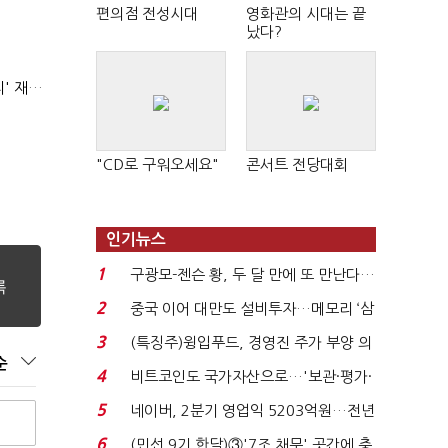
편의점 전성시대
영화관의 시대는 끝
났다?
AI 해킹 고도화 속 화이트해커 지원 논의 확산…'버그바운티' 재조명
"CD로 구워오세요"
콘서트 전당대회
인기뉴스
1
구광모-젠슨 황, 두 달 만에 또 만난다…
로봇·AI 등 논...
2
중국 이어 대만도 설비투자…메모리 ‘삼
국전쟁’
3
(특징주)윙입푸드, 경영진 주가 부양 의
순
지에 상한가...
4
비트코인도 국가자산으로…'보관·평가·
처분' 기준은 ...
5
네이버, 2분기 영업익 5203억원…전년
비 0.2% 감소...
6
(민선 9기 한달)③'7조 채무' 곳간에 충