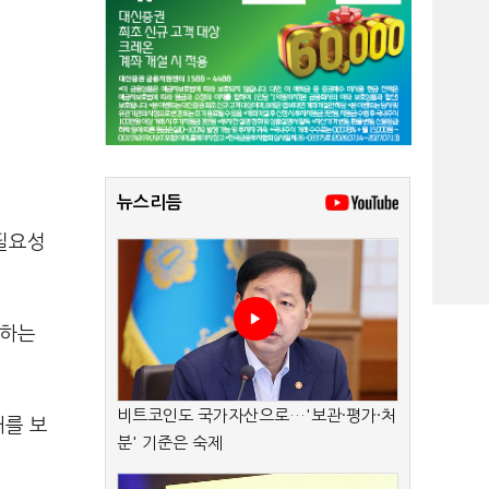
뉴스리듬
필요성
속하는
비트코인도 국가자산으로…'보관·평가·처
래를 보
분' 기준은 숙제