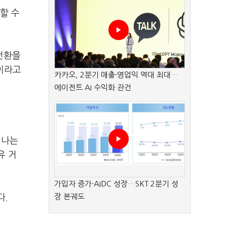
할 수
전환을
이라고
카카오, 2분기 매출·영업익 역대 최대…
에이전트 AI 수익화 관건
"나는
유 거
가입자 증가·AIDC 성장…SKT 2분기 성
장 본궤도
다.