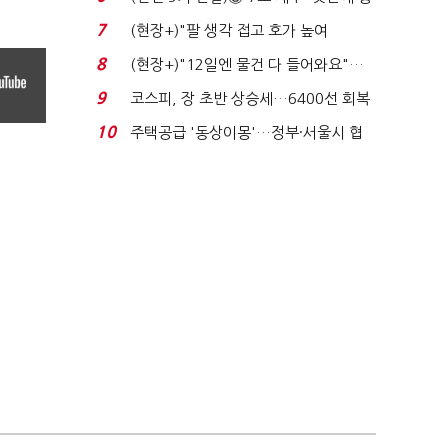
격…추미애, 20년...
7
(현장+)"팔 생각 접고 호가 높여
요"…'덜 똘똘한 한 채' 20...
8
(현장+)"12일엔 물건 다 들어와요"…
빈 매대 채우며 문 연 ...
9
코스피, 장 초반 상승세…6400선 회복
시도
10
주택공급 '동상이몽'…정부·서울시 협
력 없으면 '공수표'...