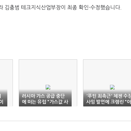
라 김충범 테크지식산업부장이 최종 확인·수정했습니다.
지
러시아 가스 공급 중단
'푸틴 최측근' 체첸 수
 이
에 떠는 유럽 "가스값 사
사임 발언에 크렘린 "
상 최고치"
직은 그가 지도자"