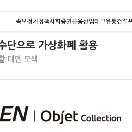
속보
정치
정책
사회
증권
금융
산업
테크
유통
건설
 수단으로 가상화폐 활용
할 대안 모색