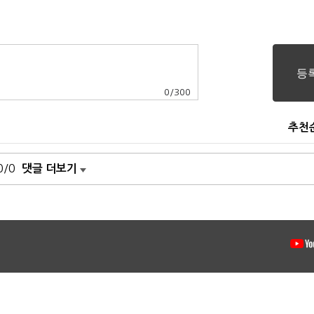
0
/
300
추천
0/0
댓글 더보기