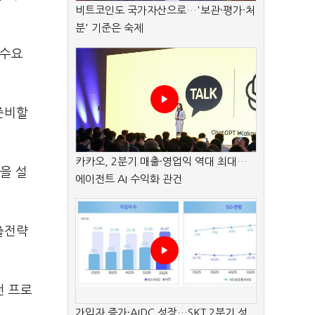
비트코인도 국가자산으로…'보관·평가·처
분' 기준은 숙제
 수요
준비할
카카오, 2분기 매출·영업익 역대 최대…
을 설
에이전트 AI 수익화 관건
출전략
전 프로
가입자 증가·AIDC 성장…SKT 2분기 성