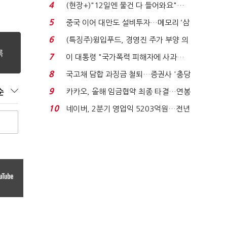
요"…'덜 똘똘한 한 채' 20...
4
(현장+)"12일엔 물건 다 들어와요"…
빈 매대 채우며 문 연 ...
5
중국 이어 대만도 설비투자…메모리 ‘삼
국전쟁’
6
(특징주)윙입푸드, 경영진 주가 부양 의
지에 상한가...
7
이 대통령 "국가폭력 피해자에 사과…
적극적 조사로 진...
8
국고채 담합 과징금 철퇴…증권사 '충당
금 폭탄' 우려...
9
카카오, 올해 임금협약 최종 타결…연봉
순
6.3% 인상·격려...
10
네이버, 2분기 영업익 5203억원…전년
비 0.2% 감소...