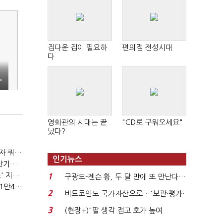
집다운 집이 필요하
편의점 전성시대
다
'
영화관의 시대는 끝
"CD로 구워오세요"
났다?
(2023년 경제방향)육아휴직 1년6개월 추진…외국인력 비자 쿼터 11만명 확대
인기뉴스
(2023년 경제방향)노동·교육·연금 '3대 개혁' 본격화…상반기엔 근로시간 개편
(2023년 경제방향)기업투자 촉진에 주력…시설투자 '50조' 지원·공제율 10%↑
1
구광모-젠슨 황, 두 달 만에 또 만난다…
(2023년 경제방향)긴급복지지원금 '162만원'…기초연금 1만4000원·장애수당 2만원↑
로봇·AI 등 논...
2
비트코인도 국가자산으로…'보관·평가·
처분' 기준은 ...
3
(현장+)"팔 생각 접고 호가 높여