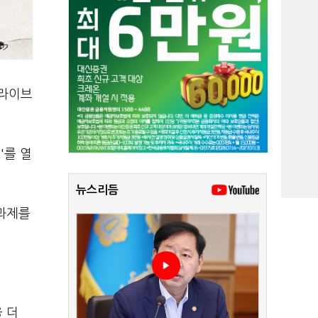
드라이브
'를 열
뉴스리듬
 과제를
 더