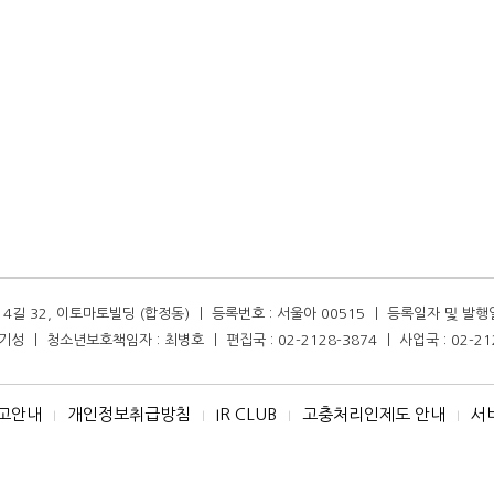
길 32, 이토마토빌딩 (합정동) ㅣ 등록번호 : 서울아 00515 ㅣ 등록일자 및 발행일자 :
성 ㅣ 청소년보호책임자 : 최병호 ㅣ 편집국 : 02-2128-3874 ㅣ 사업국 : 02-21
고안내
개인정보취급방침
IR CLUB
고충처리인제도 안내
서
I
I
I
I