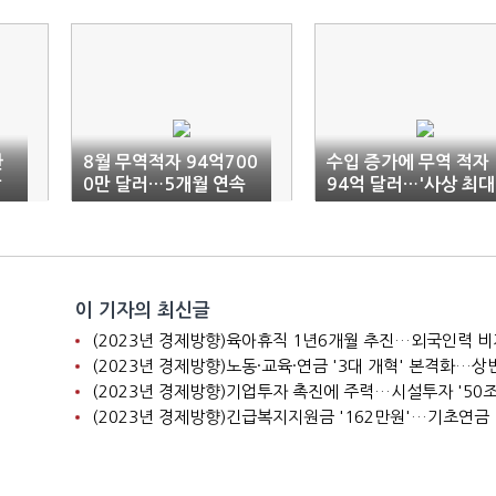
한
8월 무역적자 94억700
수입 증가에 무역 적자
감
0만 달러…5개월 연속
94억 달러…'사상 최대
적자(1보)
이 기자의 최신글