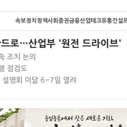
속보
정치
정책
사회
증권
금융
산업
테크
유통
건설
란드로…산업부 '원전 드라이브'
속 조치 논의
행 점검도
 설명회 이달 6~7일 열려