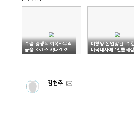
수출 경쟁력 회복…무역
이창양 산업장관, 주
금융 351조 확대·139
미국대사에 "인플레
개 규제 개선
축법 우려" 전달
김현주