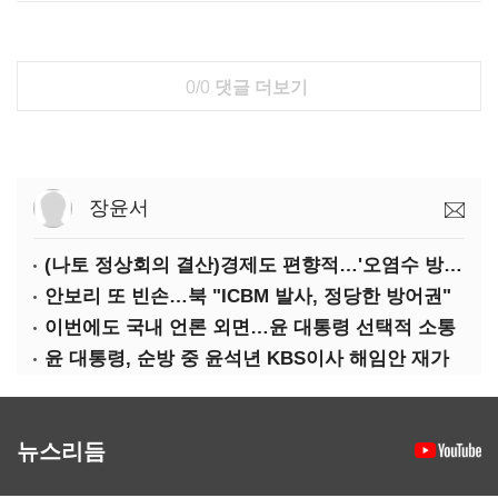
0/0
댓글 더보기
장윤서
(나토 정상회의 결산)경제도 편향적…'오염수 방류'만 용인
안보리 또 빈손…북 "ICBM 발사, 정당한 방어권"
이번에도 국내 언론 외면…윤 대통령 선택적 소통
윤 대통령, 순방 중 윤석년 KBS이사 해임안 재가
뉴스리듬