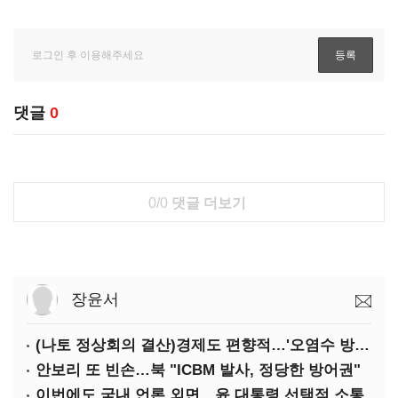
댓글
0
0/0
댓글 더보기
장윤서
(나토 정상회의 결산)경제도 편향적…'오염수 방류'만 용인
안보리 또 빈손…북 "ICBM 발사, 정당한 방어권"
이번에도 국내 언론 외면…윤 대통령 선택적 소통