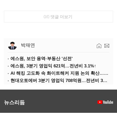
0/0
댓글 더보기
박재연
에스원, 보안 용역·부동산 '선전'
에스원, 3분기 영업익 621억…전년비 3.1%↑
AI 해킹 고도화 속 화이트해커 지원 논의 확산…'버그바운티' 재조명
현대오토에버 3분기 영업익 708억원…전년비 34.8%↑
뉴스리듬