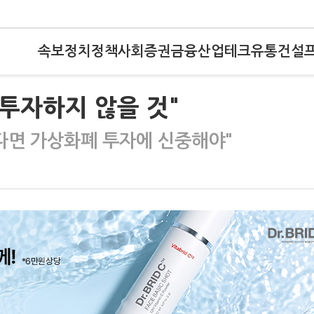
속보
정치
정책
사회
증권
금융
산업
테크
유통
건설
 투자하지 않을 것"
않다면 가상화폐 투자에 신중해야"