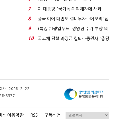
빈 매대 채우며 문 연 ...
7
이 대통령 "국가폭력 피해자에 사과…
적극적 조사로 진...
8
중국 이어 대만도 설비투자…메모리 ‘삼
국전쟁’
9
(특징주)윙입푸드, 경영진 주가 부양 의
지에 상한가...
10
국고채 담합 과징금 철퇴…증권사 '충당
금 폭탄' 우려...
 2008. 2. 22
28-3377
비스 이용약관
RSS
구독신청
I
I