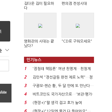
집다운 집이 필요하
편의점 전성시대
다
영화관의 시대는 끝
"CD로 구워오세요"
났다?
순
인기뉴스
1
'정청래 책임론' 꺼낸 친명계…친청계
는 추가투표 때리기...
2
김민석 "경선갈등 완전 제로 노력"…정
청래 "반명 공세 사...
3
구광모-젠슨 황, 두 달 만에 또 만난다…
로봇·AI 등 논...
4
비트코인도 국가자산으로…'보관·평가·
처분' 기준은 ...
5
(현장+)"팔 생각 접고 호가 높여
요"…'덜 똘똘한 한 채' 20...
6
(현장+)"12일엔 물건 다 들어와요"…