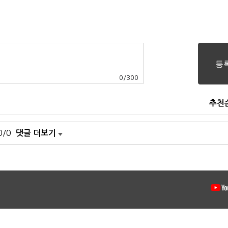
0
/
300
추천
0/0
댓글 더보기