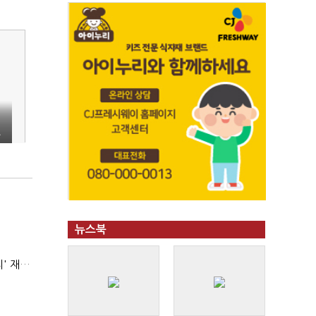
도
뉴스북
AI 해킹 고도화 속 화이트해커 지원 논의 확산…'버그바운티' 재조명