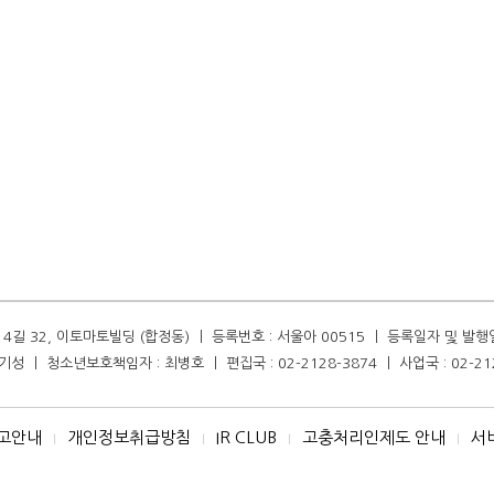
길 32, 이토마토빌딩 (합정동) ㅣ 등록번호 : 서울아 00515 ㅣ 등록일자 및 발행일자 :
성 ㅣ 청소년보호책임자 : 최병호 ㅣ 편집국 : 02-2128-3874 ㅣ 사업국 : 02-21
고안내
개인정보취급방침
IR CLUB
고충처리인제도 안내
서
I
I
I
I