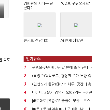
영화관의 시대는 끝
"CD로 구워오세요"
났다?
콘서트 전당대회
AI 인재 쟁탈전
인기뉴스
발 속도
1
구광모-젠슨 황, 두 달 만에 또 만난다…
로봇·AI 등 논...
2
(특징주)윙입푸드, 경영진 주가 부양 의
지에 상한가...
3
(민선 9기 한달)③'7조 채무' 곳간에 충
격…추미애, 20년...
4
네이버, 2분기 영업익 5203억원…전년
비 0.2% 감소...
5
[IB토마토]유증·CB 줄줄이 무산…코스
닥 벌점 급증에 ...
6
[IB토마토]아워홈 떠난 구미현, 본느에