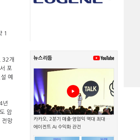
약 1
뉴스리듬
 32개
서 포
건설 예
4년
도 암
카카오, 2분기 매출·영업익 역대 최대…
 전망
에이전트 AI 수익화 관건