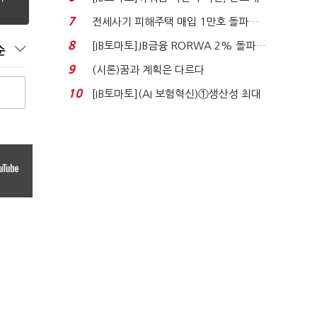
340억 베팅…가...
7
전세사기 피해주택 매입 1만호 돌파…
누적 피해자 4만2...
8
[IB토마토]JB금융 RORWA 2% 돌파…
순
실적 견인은 은행 ...
9
(시론)꿈과 계획은 다르다
10
[IB토마토](AI 보험혁신)①생산성 최대
80% 개선…현실...