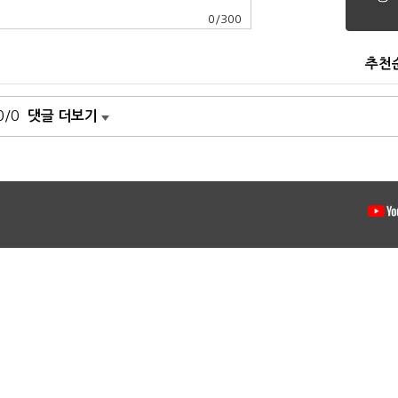
0
/
300
추천
0/0
댓글 더보기