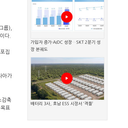
그룹),
)이다.
가입자 증가·AIDC 성장…SKT 2분기 성
장 본궤도
 포집
 나아가
소감축
배터리 3사, 호남 ESS 시장서 ‘격돌’
 목표