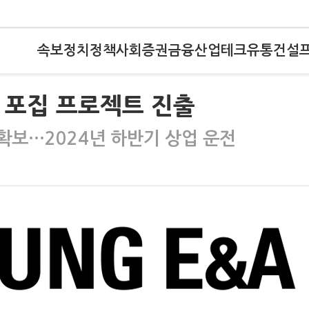
속보
정치
정책
사회
증권
금융
산업
테크
유통
건설
탄소 포집 프로젝트 진출
 확보…2024년 하반기 상업 운전