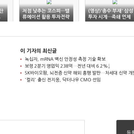
화탄
저점 낮추는 코스피…밸
(영상)'총수 부재' 삼성
조
류에이션 활용 투자전략
투자 시계…족쇄 언제
'관심'
풀리나
이 기자의 최신글
녹십자, mRNA 백신 안정성 측정 기술 확보
보령 2분기 영업익 238억…전년 대비 6.2%↓
SK바이오팜, 뇌전증 신약 해외 흥행 발판…차세대 신약 개
'컬리' 출신 전지웅, 닥터나우 CMO 선임