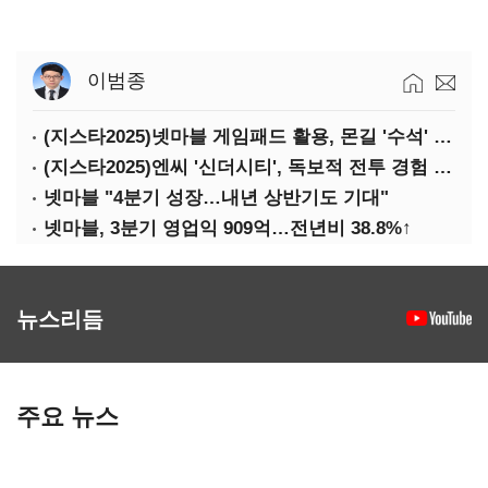
이범종
(지스타2025)넷마블 게임패드 활용, 몬길 '수석' 7대죄 '차석'
(지스타2025)엔씨 '신더시티', 독보적 전투 경험 필요
넷마블 "4분기 성장…내년 상반기도 기대"
넷마블, 3분기 영업익 909억…전년비 38.8%↑
뉴스리듬
주요 뉴스