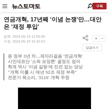
구독
연금개혁, 17년째 '이념 논쟁'만…대안
은 '재정 투입'
입력: 2024-05-19 12:00:00
수정: 2024-05-19 15:32:53
답글쓰기
윤 정부 3년 차…제자리걸음 '연금개혁'
시민대표단 '소득 보장론' 결정도 엎어
학계 역시 '이념 갈등'에 진전 없는 양상
"개혁 미룰 시 매년 52조 재정 부족"
전문가 목소리, '3115' 개혁 주창