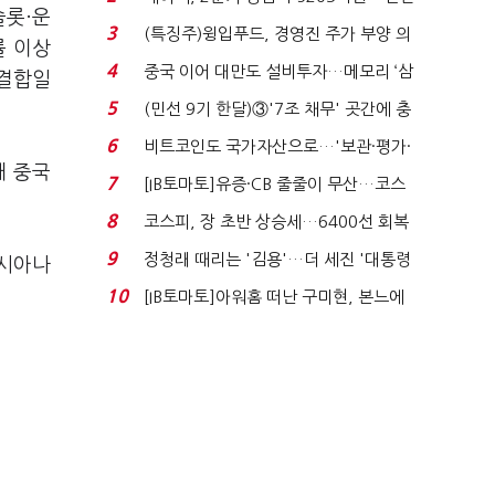
슬롯·운
비 0.2% 감소...
3
(특징주)윙입푸드, 경영진 주가 부양 의
률 이상
지에 상한가...
4
중국 이어 대만도 설비투자…메모리 ‘삼
 결합일
국전쟁’
5
(민선 9기 한달)③'7조 채무' 곳간에 충
격…추미애, 20년...
6
비트코인도 국가자산으로…'보관·평가·
개 중국
처분' 기준은 ...
7
[IB토마토]유증·CB 줄줄이 무산…코스
닥 벌점 급증에 ...
8
코스피, 장 초반 상승세…6400선 회복
시도
9
정청래 때리는 '김용'…더 세진 '대통령
아시아나
최측근' 입...
10
[IB토마토]아워홈 떠난 구미현, 본느에
340억 베팅…가...