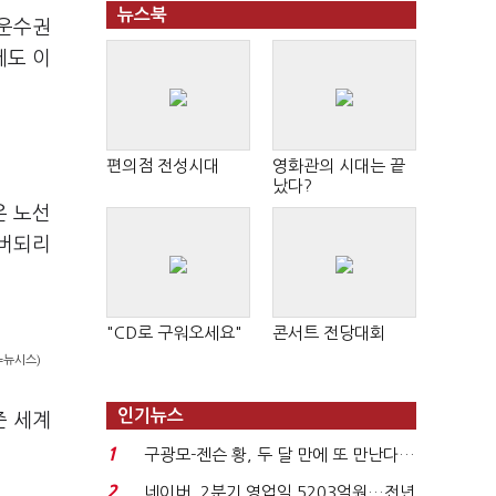
뉴스북
·운수권
에도 이
편의점 전성시대
영화관의 시대는 끝
났다?
은 노선
커버되리
"CD로 구워오세요"
콘서트 전당대회
=뉴시스)
인기뉴스
준 세계
1
구광모-젠슨 황, 두 달 만에 또 만난다…
로봇·AI 등 논...
2
네이버, 2분기 영업익 5203억원…전년