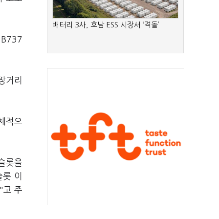
배터리 3사, 호남 ESS 시장서 ‘격돌’
B737
·장거리
구체적으
 슬롯을
슬롯 이
"고 주