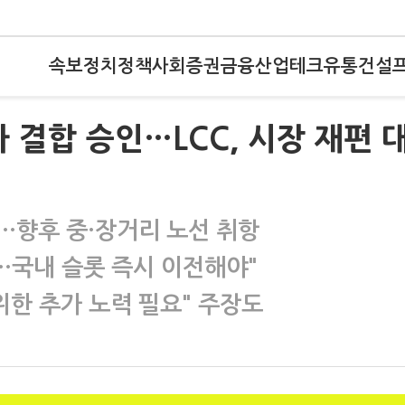
속보
정치
정책
사회
증권
금융
산업
테크
유통
건설
 결합 승인…LCC, 시장 재편 
…향후 중·장거리 노선 취항
…국내 슬롯 즉시 이전해야"
위한 추가 노력 필요" 주장도