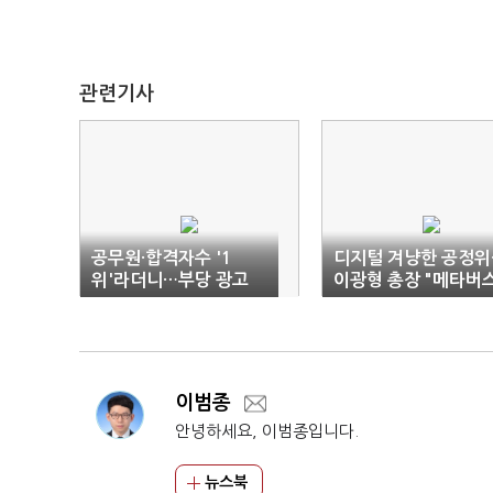
관련기사
공무원·합격자수 '1
디지털 겨냥한 공정위
위'라더니…부당 광고
이광형 총장 "메타버스
에듀윌 '과징금 처벌'
무한 상상력 펼쳐야"
이범종
안녕하세요, 이범종입니다.
뉴스북