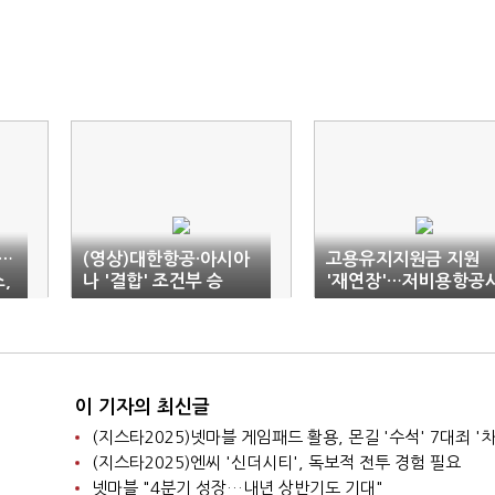
…
(영상)대한항공·아시아
고용유지지원금 지원
,
나 '결합' 조건부 승
'재연장'…저비용항공
인…"10년간 슬롯·운수
등 '숨통' 트여
권 반납"
이 기자의 최신글
(지스타2025)넷마블 게임패드 활용, 몬길 '수석' 7대죄 '차
(지스타2025)엔씨 '신더시티', 독보적 전투 경험 필요
넷마블 "4분기 성장…내년 상반기도 기대"