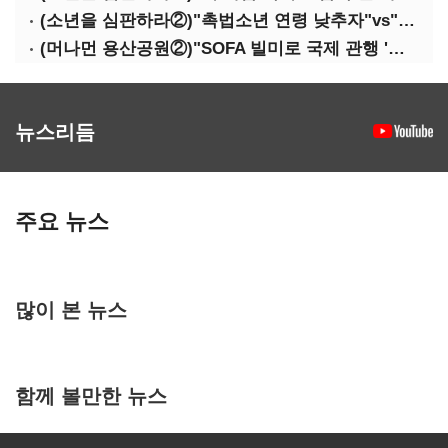
(소년을 심판하라②)"촉법소년 연령 낮추자"vs"안된다"…논쟁만 반복
(머나먼 용산공원②)"SOFA 빌미로 국제 관행 '오염자 부담원칙' 무시"
뉴스리듬
주요 뉴스
많이 본 뉴스
함께 볼만한 뉴스