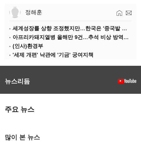
정해훈
세계성장률 상향 조정했지만…한국은 '중국발 살얼음판'
아프리카돼지열병 올해만 9건…추석 비상 방역에 '총력'
(인사)환경부
'세제 개편' 낙관에 '기금' 궁여지책
뉴스리듬
주요 뉴스
많이 본 뉴스