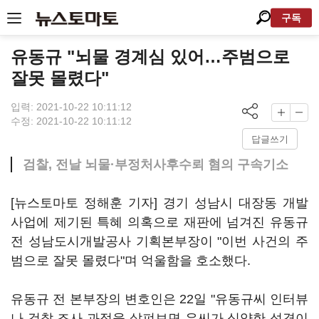
구독
유동규 "뇌물 경계심 있어…주범으로
잘못 몰렸다"
입력: 2021-10-22 10:11:12
수정: 2021-10-22 10:11:12
답글쓰기
검찰, 전날 뇌물·부정처사후수뢰 혐의 구속기소
[뉴스토마토 정해훈 기자] 경기 성남시 대장동 개발
사업에 제기된 특혜 의혹으로 재판에 넘겨진 유동규
전 성남도시개발공사 기획본부장이 "이번 사건의 주
범으로 잘못 몰렸다"며 억울함을 호소했다.
유동규 전 본부장의 변호인은 22일 "유동규씨 인터뷰
나 검찰 조사 과정을 살펴보면 유씨가 심약한 성격이