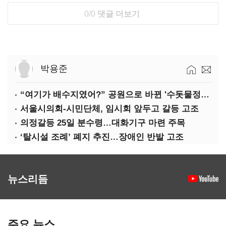
0/0
댓글 더보기
박용준
“여기가 배수지였어?” 공원으로 바뀐 '수돗물정거장'
서울시의회-시민단체, 임시회 앞두고 갈등 고조
의정갈등 25일 분수령…대화기구 마련 주목
‘탈시설 조례’ 폐지 추진…장애인 반발 고조
뉴스리듬
주요 뉴스