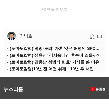
0/0
댓글 더보기
최병호
(토마토칼럼)'덕망·도리' 가훈 잊은 허영인 SPC그룹 회장
(토마토칼럼)'생육신' 김시습에겐 후손이 있을까?
(토마토칼럼)'김용남 성범죄 변호' 기사를 쓴 이유
(토마토칼럼)10년 전 어떤 취재…10년 후 서민석·박상용
뉴스리듬