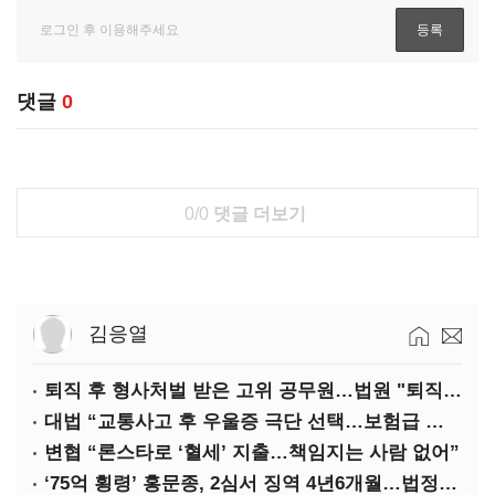
댓글
0
0/0
댓글 더보기
김응열
퇴직 후 형사처벌 받은 고위 공무원…법원 "퇴직수당 환수는 부당"
대법 “교통사고 후 우울증 극단 선택…보험급 지급해야”
변협 “론스타로 ‘혈세’ 지출…책임지는 사람 없어”
‘75억 횡령’ 홍문종, 2심서 징역 4년6개월…법정구속