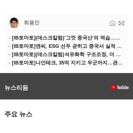
최용민
[IB토마토](데스크칼럼)'그깟 중국산'의 역습…전기차 시장도 내줄 셈인가
[IB토마토]엔씨, ESG 선두 굳히고 중국서 실적 반등 시동
[IB토마토](데스크칼럼)석유화학 구조조정, 더 미루면 공멸이다
[IB토마토]나인테크, 35억 지키고 우군까지…관계사 활용 '1석2조'
뉴스리듬
주요 뉴스