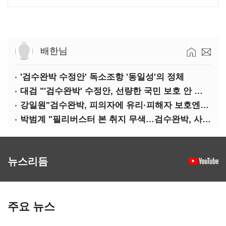
배한님
'검수완박 수정안' 독소조항 '동일성'의 정체
대검 "'검수완박' 수정안, 선량한 국민 보호 안 보여"
강일원"검수완박, 피의자에 유리·피해자 보호엔 문제"
박범계 "필리버스터 본 취지 무색…검수완박, 사실상 합의"
뉴스리듬
주요 뉴스