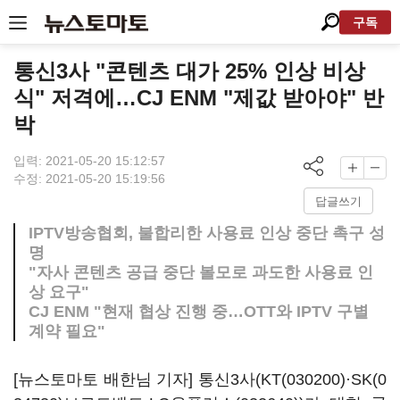
구독
통신3사 "콘텐츠 대가 25% 인상 비상
식" 저격에…CJ ENM "제값 받아야" 반
박
입력: 2021-05-20 15:12:57
수정: 2021-05-20 15:19:56
답글쓰기
IPTV방송협회, 불합리한 사용료 인상 중단 촉구 성
명
"자사 콘텐츠 공급 중단 볼모로 과도한 사용료 인
상 요구"
CJ ENM "현재 협상 진행 중…OTT와 IPTV 구별
계약 필요"
[뉴스토마토 배한님 기자] 통신3사(
KT(030200)
·
SK(0