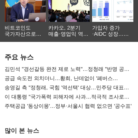
비트코인도
카카오, 2분기
가입자 증가
국가자산으로…'
매출·영업익 역대
·AIDC 성장…
보관·평가·처분'
최대…에이전트
SKT 2분기 성장
기준은 숙제
AI 수익화 관건
본궤도
주요 뉴스
김민석 "경선갈등 완전 제로 노력"…정청래 "반명 공세
사과부터"
공급 속도전 외치더니…황희, 난데없이 '폐버스
리모델링' 제안
송영길 측 "정청래, 국힘 '역선택' 대상…민주당 대표로
총선 지휘 못해"
이 대통령 "국가폭력 피해자에 사과…적극적 조사로
진실 밝혀야"
주택공급 '동상이몽'…정부·서울시 협력 없으면 '공수표'
많이 본 뉴스