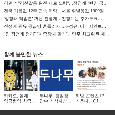
김민석 "경선갈등 완전 제로 노력"…정청래 "반명 공세
사과부터"
전국 기름값 12주 연속 하락…서울 휘발윳값 1909원
'정청래 책임론' 꺼낸 친명계…친청계는 추가투표
때리기
전쟁에 원유 공급망 흔들리자…K-정유, 에너지안보
핵심으로 재부상
"팀 정청래 정리" "이중잣대 말라"…민주 최고위원 계파
다툼 격화
함께 볼만한 뉴스
카카오, 올해
두나무, 경찰청
티빙·콘텐츠 IP
임금협약 최종
압수 가상자산
키운다…CJ
타결…연봉 6.3%
보관 맡는다…
ENM, 하반기
인상·격려금
커스터디 사업
글로벌 확장 가속