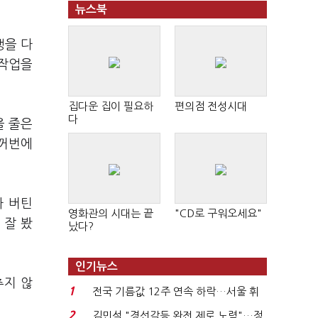
뉴스북
행을 다
 작업을
집다운 집이 필요하
편의점 전성시대
다
올 줄은
한꺼번에
마 버틴
영화관의 시대는 끝
"CD로 구워오세요"
 잘 봤
났다?
인기뉴스
추지 않
1
전국 기름값 12주 연속 하락…서울 휘
발윳값 1909원...
2
김민석 "경선갈등 완전 제로 노력"…정