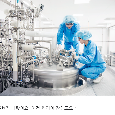
릎뼈가 나왔어요. 이건 캐리어 잔해고요."