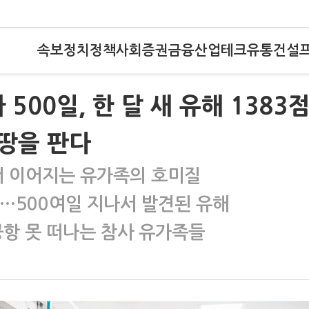
속보
정치
정책
사회
증권
금융
산업
테크
유통
건설
500일, 한 달 새 유해 1383
땅을 판다
서 이어지는 유가족의 호미질
색…500여일 지나서 발견된 유해
공항 못 떠나는 참사 유가족들