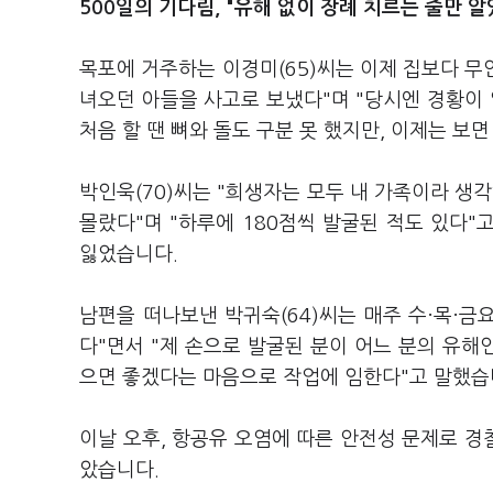
500일의 기다림, "유해 없이 장례 치르는 줄만 알
목포에 거주하는 이경미(65)씨는 이제 집보다 무
녀오던 아들을 사고로 보냈다"며 "당시엔 경황이 
처음 할 땐 뼈와 돌도 구분 못 했지만, 이제는 보면
박인욱(70)씨는 "희생자는 모두 내 가족이라 생
몰랐다"며 "하루에 180점씩 발굴된 적도 있다"
잃었습니다.
남편을 떠나보낸 박귀숙(64)씨는 매주 수·목·금
다"면서 "제 손으로 발굴된 분이 어느 분의 유해
으면 좋겠다는 마음으로 작업에 임한다"고 말했습
이날 오후, 항공유 오염에 따른 안전성 문제로 
았습니다.