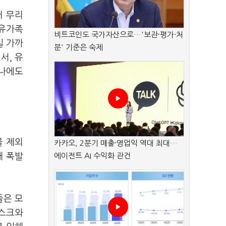
러 무리
 유가족
비트코인도 국가자산으로…'보관·평가·처
일 가까
분' 기준은 숙제
서, 유
하나에도
을 제외
카카오, 2분기 매출·영업익 역대 최대…
해 폭발
에이전트 AI 수익화 관건
들은 모
마스크와