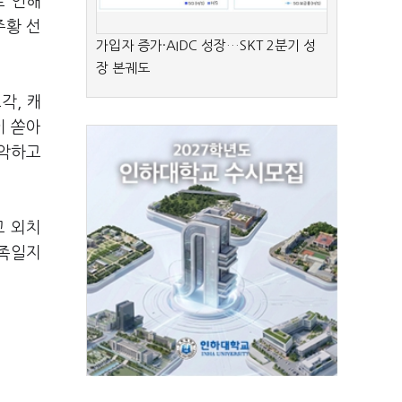
로 인해
주황 선
가입자 증가·AIDC 성장…SKT 2분기 성
장 본궤도
각, 캐
이 쏟아
파악하고
고 외치
가족일지