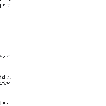
이 되고
 거처로
아닌 것
 살았던
에 따라