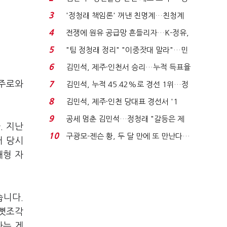
청래 "반명 공세 사...
3
'정청래 책임론' 꺼낸 친명계…친청계
는 추가투표 때리기...
4
전쟁에 원유 공급망 흔들리자…K-정유,
에너지안보 핵심...
5
"팀 정청래 정리" "이중잣대 말라"…민
주 최고위원 계파 다...
6
김민석, 제주·인천서 승리…누적 득표율
'1위 탈환'(종합)...
활주로와
7
김민석, 누적 45.42%로 경선 1위…정
청래와 격차 0.86%p(...
8
김민석, 제주·인천 당대표 경선서 '1
위'(1보)...
9
공세 멈춘 김민석…정청래 "갈등은 제
. 지난
가 수습"
10
구광모-젠슨 황, 두 달 만에 또 만난다…
거 당시
로봇·AI 등 논...
대형 자
습니다.
 뼛조각
다는 게