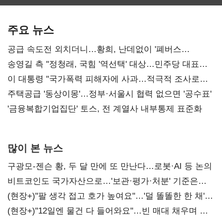
보관·평가·처분'
최대…에이전트
SKT 2분기 성장
기준은 숙제
AI 수익화 관건
본궤도
주요 뉴스
공급 속도전 외치더니…황희, 난데없이 '폐버스
리모델링' 제안
송영길 측 "정청래, 국힘 '역선택' 대상…민주당 대표로
총선 지휘 못해"
이 대통령 "국가폭력 피해자에 사과…적극적 조사로
진실 밝혀야"
주택공급 '동상이몽'…정부·서울시 협력 없으면 '공수표'
'금융복합기업집단' 토스, 전 계열사 내부통제 표준화
많이 본 뉴스
구광모-젠슨 황, 두 달 만에 또 만난다…로봇·AI 등 논의
비트코인도 국가자산으로…'보관·평가·처분' 기준은
숙제
(현장+)"팔 생각 접고 호가 높여요"…'덜 똘똘한 한 채'
20억 키맞추기
(현장+)"12일엔 물건 다 들어와요"…빈 매대 채우며 문