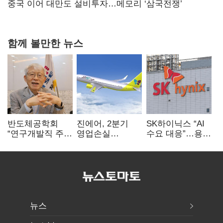
연 홈플러스
중국 이어 대만도 설비투자…메모리 ‘삼국전쟁’
함께 볼만한 뉴스
반도체공학회
진에어, 2분기
SK하이닉스 “AI
“연구개발직 주
영업손실
수요 대응”…용인
52시간제
731억…유가
·청주 팹에 54조
개선해야”
상승 여파
투자
뉴스