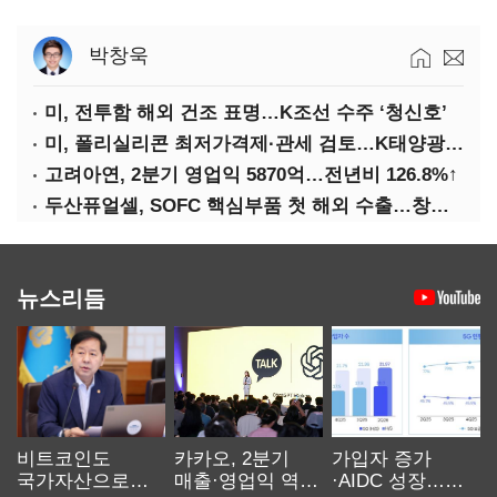
박창욱
미, 전투함 해외 건조 표명…K조선 수주 ‘청신호’
미, 폴리실리콘 최저가격제·관세 검토…K태양광 입지 확대 기대
고려아연, 2분기 영업익 5870억…전년비 126.8%↑
두산퓨얼셀, SOFC 핵심부품 첫 해외 수출…창사 이래 최대 규모
뉴스리듬
비트코인도
카카오, 2분기
가입자 증가
국가자산으로…'
매출·영업익 역대
·AIDC 성장…