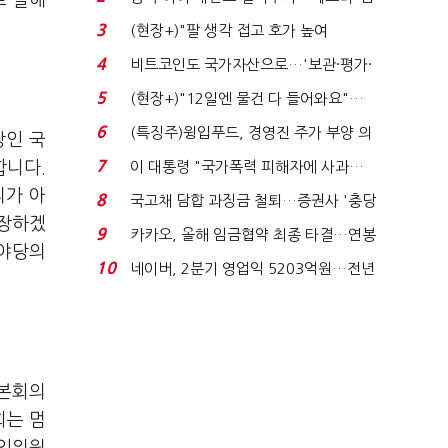
로 잘해
국전쟁’
3
(현장+)"팔 생각 접고 호가 높여
요"…'덜 똘똘한 한 채' 20...
4
비트코인도 국가자산으로…'보관·평가·
처분' 기준은 ...
5
(현장+)"12일엔 물건 다 들어와요"…
빈 매대 채우며 문 연 ...
6
(특징주)윙입푸드, 경영진 주가 부양 의
당인 국
지에 상한가...
7
합니다.
이 대통령 "국가폭력 피해자에 사과…
적극적 조사로 진...
리가 아
8
국고채 담합 과징금 철퇴…증권사 '충당
보장하겠
금 폭탄' 우려...
9
카카오, 올해 임금협약 최종 타결…연봉
 야당의
6.3% 인상·격려...
10
네이버, 2분기 영업익 5203억원…전년
비 0.2% 감소...
 본회의
회는 멈