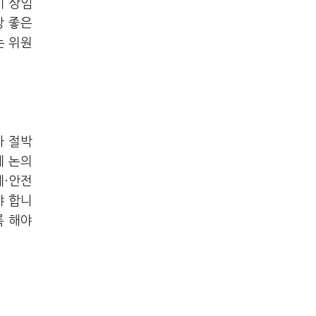
이 상임
장 좋은
는 위원
나 절박
게 논의
제·안전
야 합니
록 해야