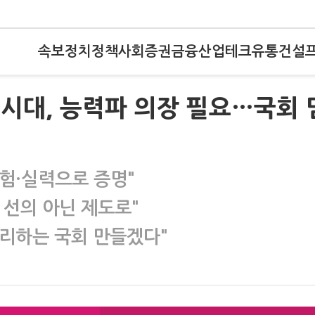
속보
정치
정책
사회
증권
금융
산업
테크
유통
건설
 시대, 능력파 의장 필요…국회 
경험·실력으로 증명"
 선의 아닌 제도로"
처리하는 국회 만들겠다"