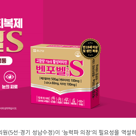
원(5선·경기 성남수정)이 '능력파 의장'의 필요성을 역설하