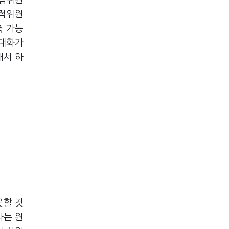
상임위원
재적위원
측 가능
 대화가
대서 하
못할 것
다는 원