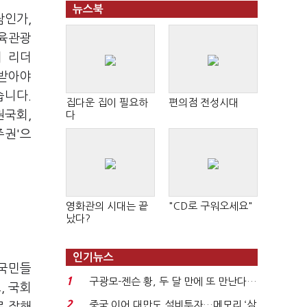
뉴스북
람인가,
체육관광
의 리더
가받아야
습니다.
집다운 집이 필요하
편의점 전성시대
권국회,
다
주권'으
영화관의 시대는 끝
"CD로 구워오세요"
났다?
인기뉴스
 국민들
1
구광모-젠슨 황, 두 달 만에 또 만난다…
, 국회
로봇·AI 등 논...
2
중국 이어 대만도 설비투자…메모리 ‘삼