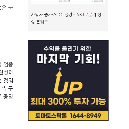
용은 국
가입자 증가·AIDC 성장…SKT 2분기 성
장 본궤도
될 엄중
 완성하
는 것입
 '누구
로 증명