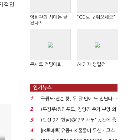
추가적인
영화관의 시대는 끝
"CD로 구워오세요"
났다?
콘서트 전당대회
AI 인재 쟁탈전
인기뉴스
1
구광모-젠슨 황, 두 달 만에 또 만난다…
로봇·AI 등 논...
2
(특징주)윙입푸드, 경영진 주가 부양 의
지에 상한가...
3
(민선 9기 한달)③'7조 채무' 곳간에 충
격…추미애, 20년...
4
[IB토마토]유증·CB 줄줄이 무산…코스
닥 벌점 급증에 ...