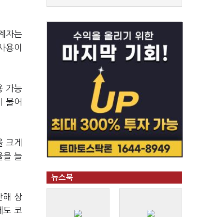
관계자는
 사용이
용 가능
이 물어
을 크게
율을 늘
뉴스북
난해 상
에도 코