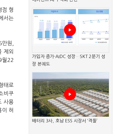
영점 형
체에서는
5만원,
을 제외
가입자 증가·AIDC 성장…SKT 2분기 성
9월22
장 본궤도
 형태로
 소비쿠
도 사용
용이 허
배터리 3사, 호남 ESS 시장서 ‘격돌’