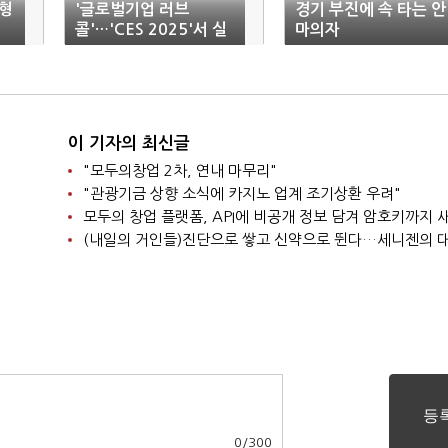
형
'글로벌기업 러브
경기 부진에 속 타는 안
콜'…'CES 2025'서 실
마의자
속 챙긴 안마의자업체
이 기자의 최신글
"모두의창업 2차, 연내 마무리"
"관광기금 상향 소식에 카지노 업계 조기상환 우려"
모두의 창업 플랫폼, API에 비공개 정보 담겨 암호키까지
(내일의 거인들)진단으로 쌓고 신약으로 뛴다…세니젠의 
0
/
300