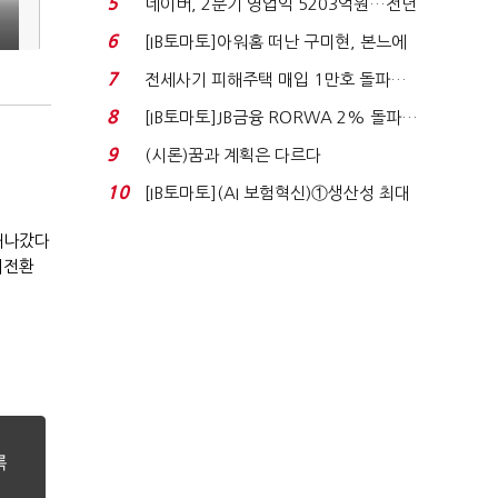
5
네이버, 2분기 영업익 5203억원…전년
비 0.2% 감소...
6
[IB토마토]아워홈 떠난 구미현, 본느에
340억 베팅…가...
7
전세사기 피해주택 매입 1만호 돌파…
누적 피해자 4만2...
8
[IB토마토]JB금융 RORWA 2% 돌파…
실적 견인은 은행 ...
9
(시론)꿈과 계획은 다르다
10
[IB토마토](AI 보험혁신)①생산성 최대
80% 개선…현실...
 새나갔다
대전환