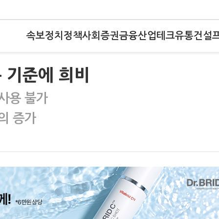
속보
정치
정책
사회
증권
금융
산업
테크
유통
건설
 기준에 희비
사용 불가
의 증가