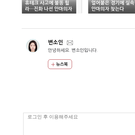
휴테크 사고에 불똥 튈
얼어붙은 경기에 실속
라…진화 나선 안마의자
안마의자 찾는다
업계
변소인
안녕하세요. 변소인입니다.
뉴스북