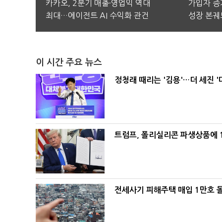
카카오, 2분기 매출·영업익 역대
가입자 증가
최대…에이전트 AI 수익화 관건
성장 본궤
이 시간 주요 뉴스
정청래 때리는 '김용'…더 세진 '
트럼프, 폴리실리콘 파생상품에 1
전세사기 피해주택 매입 1만호 