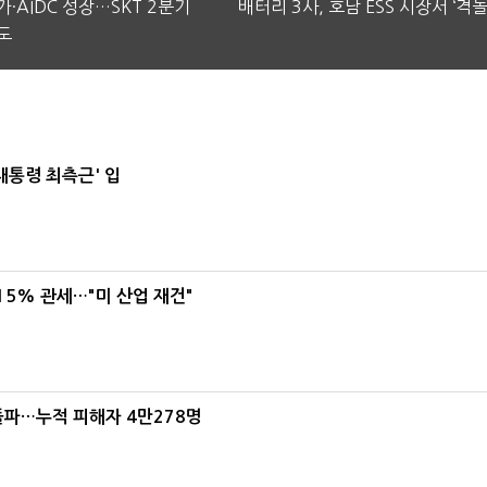
·AIDC 성장…SKT 2분기
배터리 3사, 호남 ESS 시장서 ‘격돌
도
대통령 최측근' 입
5% 관세…"미 산업 재건"
돌파…누적 피해자 4만278명