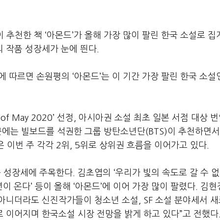
이 추천한 책
‘
아몬드
’
가 올해 가장 많이 팔린 한국 소설로 집
의 작품 성장세가 눈에 띈다
.
에 따르면 손원평의
‘
아몬드
’
는 이 기간 가장 팔린 한국 소설
 of May 2020’
선정
,
아시아권 소설 최초 일본 서점 대상 번
에는 빌보드를 석권한 그룹 방탄소년단
(BTS)
이 추천하면서
은 이번 주 각각
2
위
, 5
위로 상위권 흐름을 이어가고 있다
.
품 성장세에 주목한다
.
김초엽의
‘
우리가 빛의 속도로 갈 수 
년이 온다
’
등이 올해
‘
아몬드
’
에 이어 가장 많이 팔렸다
.
김현
아니더라도 신진작가들이 청소년 소설
, SF
소설 분야세서 
 이어지며 한국소설 시장 전망을 밝게 하고 있다
”
고 전했다