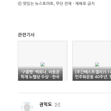
ⓒ 맛있는 뉴스토마토, 무단 전재 - 재배포 금지
관련기사
'구름빵' 백희나, 아동문
(주간베스트셀러)5·1
학계 노벨상 수상…한국
민주화운동 40주년, 
인 최초
강 ‘소년이 온다’ 역주
권익도