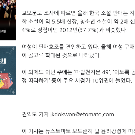
교보문고 조사에 따르면 올해 한국 소설 판매는 
학 소설이 약
5.5
배 신장
,
청소년 소설이 약
2
배 
4%
로 정점이던
2012
년
(37.7%)
과 비슷했다
.
여성이 판매호조를 견인하고 있다
.
올해 여성 구매
이 골고루 확대된 것으로 나타났다
.
이 외에도 이번 주에는
‘
마법천자문
49’, ‘
이토록 
정 따라하기
’
등이 주요 서점가
10
위권에 들었다
.
권익도 기자 ikdokwon@etomato.com
이 기사는 뉴스토마토 보도준칙 및 윤리강령에 따