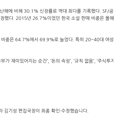
지난해에 비해
30.1%
신장률로 역대 최다를 기록했다
. SF/
공
신장했다
. 2015
년
26.7%
이었던 한국 소설 판매 비중은 올해
 비중은
64.7%
에서
69.9%
로 늘었다
.
특히
20~40
대 여성
공부가 재미있어지는 순간
’, ‘
돈의 속성
’, ‘
규칙 없음
’, ‘
주식투자
라 김기성 편집국장이 최종 확인·수정했습니다.