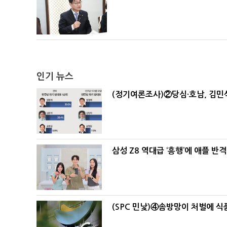
인기 뉴스
(정기여론조사)②당심·호남, 김민석
삼성 Z8 역대급 ‘흥행’에 애플 반격
(SPC 민낯)④솜방망이 처벌에 