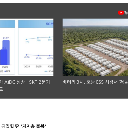
·AIDC 성장…SKT 2분기
배터리 3사, 호남 ESS 시장서 ‘격돌
도
뒤집힐 땐 '지지층 불복'