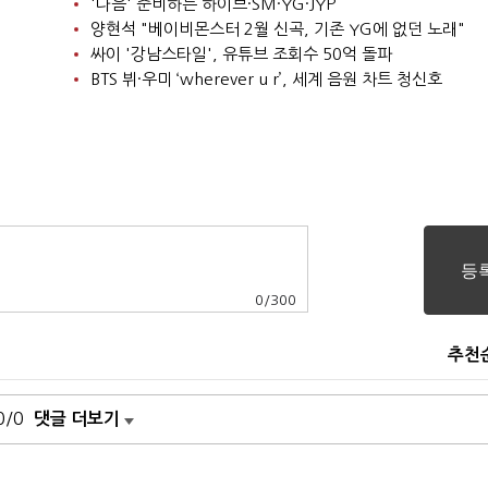
'다음' 준비하는 하이브·SM·YG·JYP
양현석 "베이비몬스터 2월 신곡, 기존 YG에 없던 노래"
싸이 '강남스타일', 유튜브 조회수 50억 돌파
BTS 뷔·우미 ‘wherever u r’, 세계 음원 차트 청신호
0
/
300
추천
0/0
댓글 더보기