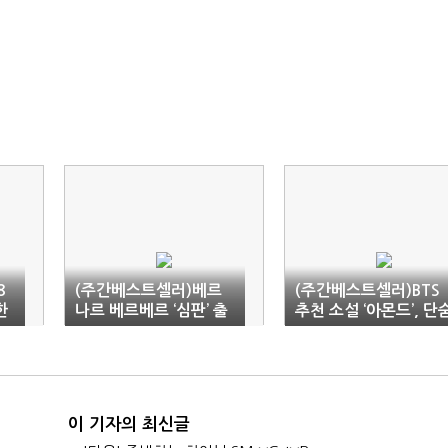
8
(주간베스트셀러)베르
(주간베스트셀러)BTS
한
나르 베르베르 ‘심판’ 출
추천 소설 ‘아몬드’, 단
행
간 즉시 상위권
에 서점가 역주행
이 기자의 최신글