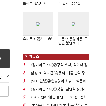
콘서트 전당대회
AI 인재 쟁탈전
휴대폰이 끊긴 30분
부동산 동상이몽, 국
민만 불안하다
인기뉴스
1
(정기여론조사)②당심·호남, 김민석-정
청래 '초접전'...
2
삼성 Z8 역대급 ‘흥행’에 애플 반격 주
순
목…9월 ‘폴...
3
(SPC 민낯)④솜방망이 처벌에 식품위
생법 위반 반복...
4
(정기여론조사)①당심, 김민석·정청래
'초접전'…대통령 ...
5
세제개편에 ‘불안·불만’…오세훈 "전월
세 구하기 더 ...
6
기업은행, 소비자피해보상 부실심사·보