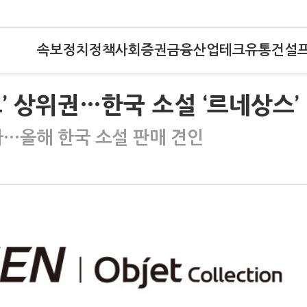
속보
정치
정책
사회
증권
금융
산업
테크
유통
건설
’ 상위권…한국 소설 ‘르네상스’
다…올해 한국 소설 판매 견인