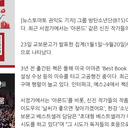
[뉴스토마토 권익도 기자] 그룹 방탄소년단
(BTS)
다
.
최근 서점가에서는
‘
아몬드
’
같은 신진 작가들
23
일 교보문고가 발표한 집계
(1
월
1
일
~9
월
20
일
)
으로 나타났다
.
3
년 전 출간된 책은 올해 미국 아마존 ‘
Best Book
설상 수상 등의 이슈를 타고 고공행진 중이다
.
최근
구매 행렬이 늘고 있다
.
인터파크
,
예스
24
에서 책
서점가에서는
‘
아몬드
’
를 비롯
,
신진 작가들의 작
이도우의
‘
날씨가 좋으면 찾아가겠어요
’,
한강
‘
소
보문고 베스트셀러 담당은
“
초대형 베스트셀러가 
시도를 하고 있다
”
며
“
그 시도가 독자들의 호응으로