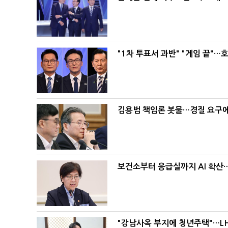
"1차 투표서 과반" "게임 끝"…
김용범 책임론 봇물…경질 요구에 
보건소부터 응급실까지 AI 확산
"강남사옥 부지에 청년주택"…LH