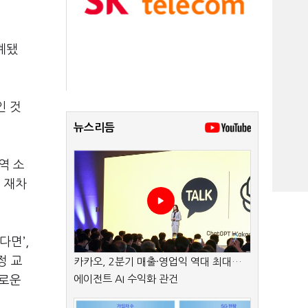
계됐
인 것
뉴스리듬
역 소
 재차
없다면
’,
정 교
카카오, 2분기 매출·영업익 역대 최대…
에이전트 AI 수익화 관건
새로운
.