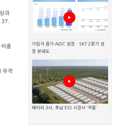
상과
37.
가입자 증가·AIDC 성장…SKT 2분기 성
 비중
장 본궤도
 무작
배터리 3사, 호남 ESS 시장서 ‘격돌’