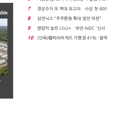
이스피싱 공시 ...
7
경상수지 또 역대 최고치…사상 첫 400
억달러에 '3% 성...
8
삼전닉스 “주주환원 확대 방안 마련”…
로이터에 성명...
9
영업익 늘린 LGU+…보안·AIDC '신사
업 드라이브'...
10
(단독)⑩파리바게뜨 가맹점 41% '용역
제빵기사 없어'…고...
’