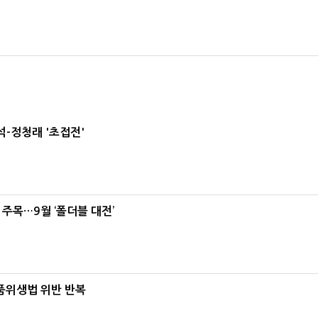
-정청래 '초접전'
 주목…9월 ‘폴더블 대전’
식품위생법 위반 반복