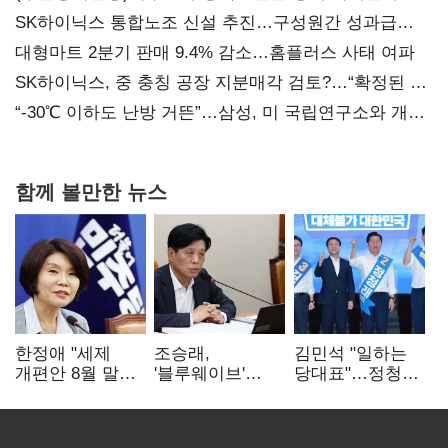
SK하이닉스 통합노조 신설 추진…구성원간 성과급
불만 확산
대형마트 2분기 판매 9.4% 감소…홈플러스 사태 여파
SK하이닉스, 중 충칭 공장 지분매각 검토?…“확정된 바
없어”
“-30℃ 이하도 난방 거뜬”…삼성, 미 국립연구소와 개발
협력
함께 볼만한 뉴스
한정애 "세제
조승래,
김민석 "일하는
개편안 8월 말
'블루웨이브'
당대표"…정청래
정리…부동산
개인정보 유출
"의리가 제일
공급도 논의"
사과 "무거운
중요"
책임 통감"