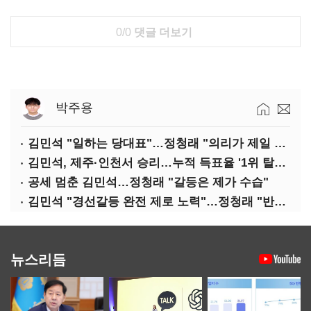
0/0
댓글 더보기
박주용
김민석 "일하는 당대표"…정청래 "의리가 제일 중요"
김민석, 제주·인천서 승리…누적 득표율 '1위 탈환'(종합)
공세 멈춘 김민석…정청래 "갈등은 제가 수습"
김민석 "경선갈등 완전 제로 노력"…정청래 "반명 공세 사과부터"
뉴스리듬