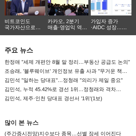
비트코인도
카카오, 2분기
가입자 증가
국가자산으로…'
매출·영업익 역대
·AIDC 성장…
보관·평가·처분'
최대…에이전트
SKT 2분기 성장
기준은 숙제
AI 수익화 관건
본궤도
주요 뉴스
한정애 "세제 개편안 8월 말 정리…부동산 공급도 논의"
조승래, '블루웨이브' 개인정보 유출 사과 "무거운 책임
통감"
김민석 "일하는 당대표"…정청래 "의리가 제일 중요"
김민석, 누적 45.42%로 경선 1위…정청래와 격차
0.86%p(2보)
김민석, 제주·인천 당대표 경선서 '1위'(1보)
많이 본 뉴스
(주간증시전망)지수보다 종목…선별 장세 이어진다