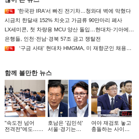
'한국판 IRA'서 빠진 전기차…청와대 벽에 막혔다
시금치 한달새 152% 치솟고 가금류 90만마리 폐사
LX세미콘, 첫 차량용 MCU 양산 돌입…현대차·기아에
공급
은행들, 인천·전남·경북 57조 금고 쟁탈전
‘구금 사태’ 현대차 HMGMA, 미 재향군인 채용
확대로 분위기 반전
함께 볼만한 뉴스
"속도전 넘어
호남은 '김민석'
여야 재검토 놓고
전격전"에도…
서울·경기는
충돌하는 사이…
군공항 이전부터
'정청래'…최종
선관위 "투표자