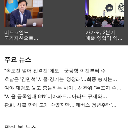
비트코인도
카카오, 2분기
국가자산으로…'
매출·영업익 역대
보관·평가·처분'
최대…에이전트
기준은 숙제
AI 수익화 관건
주요 뉴스
"속도전 넘어 전격전"에도…군공항 이전부터 주
52시간까지 '뇌관'
호남은 '김민석' 서울·경기는 '정청래'…최종 승자는
'안갯속'
여야 재검토 놓고 충돌하는 사이…선관위 "투표자 수
오차 당연"
"서울 등록임대 84%비아파트…아파트 규제와
달리해야"
황희, 사흘 만에 고개 숙였지만…'폐버스 청년주택'
후폭풍
많이 본 뉴스