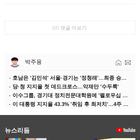
0/0
댓글 더보기
박주용
호남은 '김민석' 서울·경기는 '정청래'…최종 승자는 '안갯속'
당·청 지지율 첫 데드크로스…악재만 '수두룩'
이수그룹, 경기대 정치전문대학원에 '펠로우십 기금' 3900만원 출연
이 대통령 지지율 43.3% '취임 후 최저치'…4주 연속 '하락'
뉴스리듬