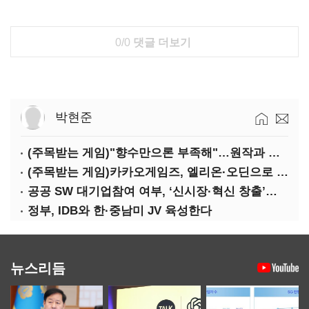
0/0
댓글 더보기
박현준
(주목받는 게임)"향수만으론 부족해"…원작과 차별화 성공한 '리니지M'
(주목받는 게임)카카오게임즈, 엘리온·오딘으로 MMORPG 투트랙 공세
공공 SW 대기업참여 여부, ‘신시장·혁신 창출’도 평가한다
정부, IDB와 한·중남미 JV 육성한다
뉴스리듬