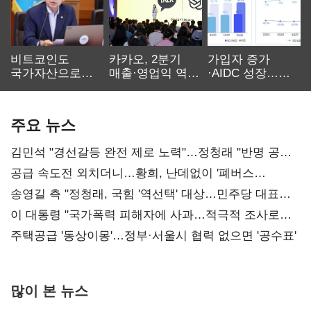
비트코인도
카카오, 2분기
가입자 증가
국가자산으로…'
매출·영업익 역대
·AIDC 성장…
보관·평가·처분'
최대…에이전트
SKT 2분기 성장
기준은 숙제
AI 수익화 관건
본궤도
주요 뉴스
김민석 "경선갈등 완전 제로 노력"…정청래 "반명 공세
사과부터"
공급 속도전 외치더니…황희, 난데없이 '폐버스
리모델링' 제안
송영길 측 "정청래, 국힘 '역선택' 대상…민주당 대표로
총선 지휘 못해"
이 대통령 "국가폭력 피해자에 사과…적극적 조사로
진실 밝혀야"
주택공급 '동상이몽'…정부·서울시 협력 없으면 '공수표'
많이 본 뉴스