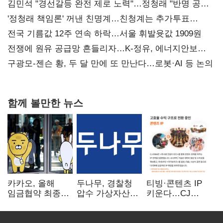
김민석 "경선갈등 완전 제로 노력"…정청래 "반명 공세
사과부터"
'정청래 책임론' 꺼낸 친명계…친청계는 추가투표
때리기
전국 기름값 12주 연속 하락…서울 휘발윳값 1909원
전쟁에 원유 공급망 흔들리자…K-정유, 에너지안보
핵심으로 재부상
구광모-젠슨 황, 두 달 만에 또 만난다…로봇·AI 등 논의
함께 볼만한 뉴스
카카오, 올해
두나무, 경찰청
티빙·콘텐츠 IP
임금협약 최종
압수 가상자산
키운다…CJ
타결…연봉 6.3%
보관 맡는다…
ENM, 하반기
인상·격려금
커스터디 사업
글로벌 확장 가속