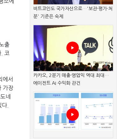
"평소에
비트코인도 국가자산으로…'보관·평가·처
분' 기준은 숙제
 노출
. 코
카카오, 2분기 매출·영업익 역대 최대…
해외에서
에이전트 AI 수익화 관건
가 가장
인도네
있다.