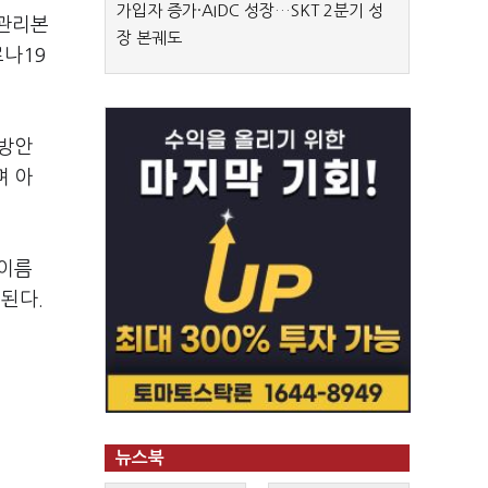
가입자 증가·AIDC 성장…SKT 2분기 성
병관리본
장 본궤도
로나19
 방안
며 아
 이름
성된다.
뉴스북