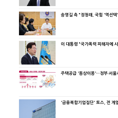
송영길 측 "정청래, 국힘 '역선
이 대통령 "국가폭력 피해자에 
주택공급 '동상이몽'…정부·서울시
'금융복합기업집단' 토스, 전 