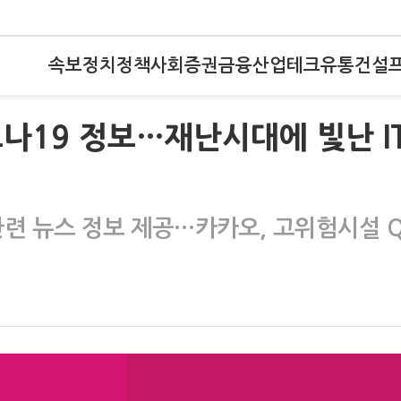
속보
정치
정책
사회
증권
금융
산업
테크
유통
건설
나19 정보…재난시대에 빛난 I
관련 뉴스 정보 제공…카카오, 고위험시설 