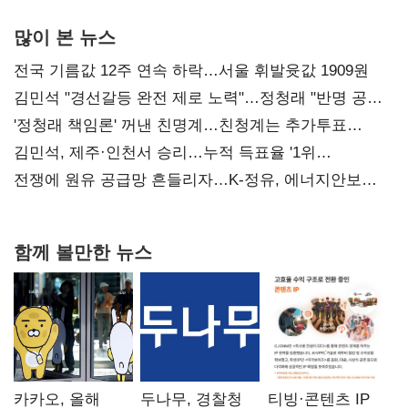
많이 본 뉴스
전국 기름값 12주 연속 하락…서울 휘발윳값 1909원
김민석 "경선갈등 완전 제로 노력"…정청래 "반명 공세
사과부터"
'정청래 책임론' 꺼낸 친명계…친청계는 추가투표
때리기
김민석, 제주·인천서 승리…누적 득표율 '1위
탈환'(종합)
전쟁에 원유 공급망 흔들리자…K-정유, 에너지안보
핵심으로 재부상
함께 볼만한 뉴스
카카오, 올해
두나무, 경찰청
티빙·콘텐츠 IP