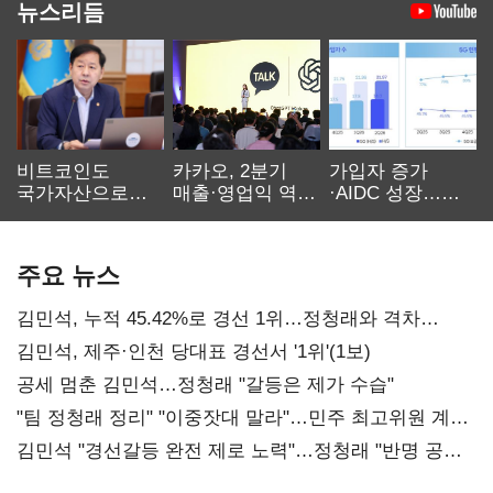
뉴스리듬
비트코인도
카카오, 2분기
가입자 증가
국가자산으로…'
매출·영업익 역대
·AIDC 성장…
보관·평가·처분'
최대…에이전트
SKT 2분기 성장
기준은 숙제
AI 수익화 관건
본궤도
주요 뉴스
김민석, 누적 45.42%로 경선 1위…정청래와 격차
0.86%p(2보)
김민석, 제주·인천 당대표 경선서 '1위'(1보)
공세 멈춘 김민석…정청래 "갈등은 제가 수습"
"팀 정청래 정리" "이중잣대 말라"…민주 최고위원 계파
다툼 격화
김민석 "경선갈등 완전 제로 노력"…정청래 "반명 공세
사과부터"