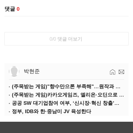
댓글
0
0/0
댓글 더보기
박현준
(주목받는 게임)"향수만으론 부족해"…원작과 차별화 성공한 '리니지M'
(주목받는 게임)카카오게임즈, 엘리온·오딘으로 MMORPG 투트랙 공세
공공 SW 대기업참여 여부, ‘신시장·혁신 창출’도 평가한다
정부, IDB와 한·중남미 JV 육성한다