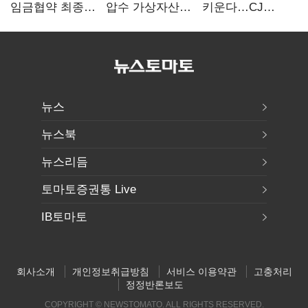
임금협약 최종
압수 가상자산
키운다…CJ
타결…연봉 6.3%
보관 맡는다…
ENM, 하반기
인상·격려금
커스터디 사업
글로벌 확장 가속
300만원
최종 낙찰
뉴스
뉴스북
뉴스리듬
토마토증권통 Live
IB토마토
회사소개
개인정보취급방침
서비스 이용약관
고충처리
정정반론보도
COPYRIGHT © NEWSTOMATO. ALL RIGHTS RESERVED.