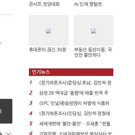
콘서트 전당대회
AI 인재 쟁탈전
'
휴대폰이 끊긴 30분
부동산 동상이몽, 국
민만 불안하다
인기뉴스
1
(정기여론조사)②당심·호남, 김민석-정
청래 '초접전'...
2
삼성 Z8 역대급 ‘흥행’에 애플 반격 주
목…9월 ‘폴...
3
(SPC 민낯)④솜방망이 처벌에 식품위
생법 위반 반복...
4
(정기여론조사)①당심, 김민석·정청래
'초접전'…대통령 ...
5
세제개편에 ‘불안·불만’…오세훈 "전월
세 구하기 더 ...
6
기업은행, 소비자피해보상 부실심사·보
순