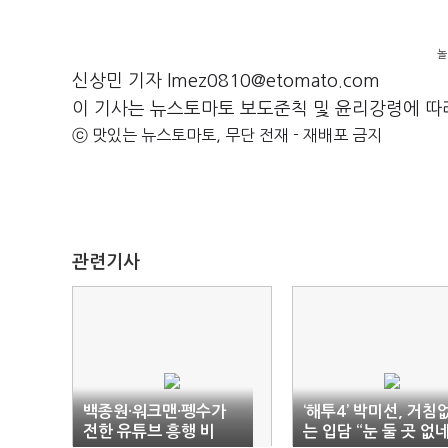
놀
신상민 기자 lmez0810@etomato.com
이 기사는 뉴스토마토 보도준칙 및 윤리강령에 따
ⓒ 맛있는 뉴스토마토, 무단 전재 - 재배포 금지
관련기사
백종원·워크맨·펭수가
‘해투4’ 박미선, 거침
전한 유튜브 흥행 비
는 입담 “눈 둘 곳 없네