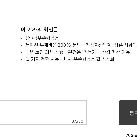
신 왔다”
이 기자의 최신글
(인사)우주항공청
높아진 부채비율 200% 문턱…가상자산업계 '생존 시험대
내년 코인 과세 강행…관건은 '취득가액 산정·자산 이동'
달 기지 전환 시동…나사·우주항공청 협력 강화
0
/
300
추천