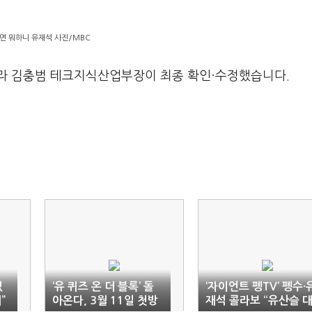
면 뭐하니 유재석 사진/MBC
라 김충범 테크지식산업부장이 최종 확인·수정했습니다.
없
‘유 퀴즈 온 더 블록’ 돌
‘자이언트 펭TV’ 펭수·
”
아온다, 3월 11일 첫방
재석 콜라보 “유산슬 