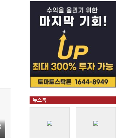
뉴스북
유
대