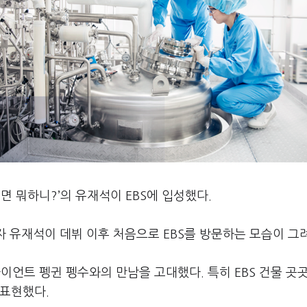
면 뭐하니
?’
의 유재석이
EBS
에 입성했다
.
자 유재석이 데뷔 이후 처음으로
EBS
를 방문하는 모습이 그
자이언트 펭귄 펭수와의 만남을 고대했다
.
특히
EBS
건물 곳곳
 표현했다
.