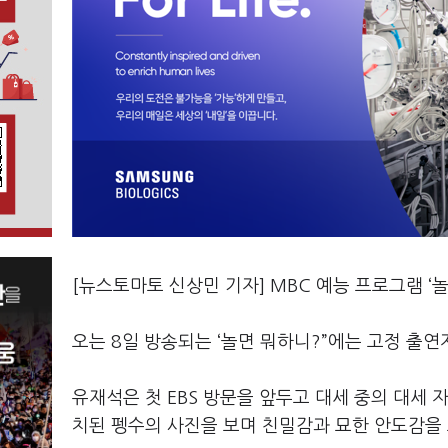
[뉴스토마토 신상민 기자]
MBC
예능 프로그램
‘
놀
오는
8
일 방송되는
‘
놀면 뭐하니
?”
에는 고정 출연
유재석은 첫
EBS
방문을 앞두고 대세 중의 대세 
치된 펭수의 사진을 보며 친밀감과 묘한 안도감을