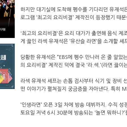
하지만 대기실에 도착해 펭수를 기다리던 유재석
로그램
‘
최고의 요리비결
’
제작진이 등장했기 때
'
최고의 요리비결
'
은 요리 대가가 출연해 음식 
게 끓인 라섹 유재석은
‘
유산슬 라면
’
을 소개할 셰
당황한 유재석은
”EBS
에 펭수 만나러 온 줄 알았
의 요리비결
’
제작진 덕에 결국
‘
라
.
섹
.’(
라면 끓이
라섹 유재석 셰프는 손톱 검사부터 식기 및 장비 
떤 이야기가 펼쳐질지 궁금증을 자아낸다
.
특히
M
‘인생라면’ 오픈
3
일 차에 방송 데뷔까지
.
수직 성
토요일 저녁
6
시
30
분에 방송되는
‘
놀면 뭐하니
?’