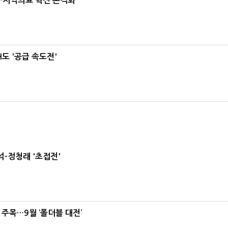
…지역의료 혁신 본격화
도 '공급 속도전'
-정청래 '초접전'
 주목…9월 ‘폴더블 대전’