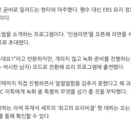
은 곧바로 밀려드는 현타와 마주했다
.
펭수 대신
EBS
요리 정
문이다
.
제조법을 소개하는 프로그램이다
. ‘
인생라면
’
을 오픈해 라면을 
프로 초대됐다
.
는데요
?”
라고 반문하지만
,
개의치 않고 녹화 준비를 진행하는
는 섹시한 남자
)
모드로 전환해 요리 프로그램에 출연했다
.
선택까지 직접 진행하면서 얼떨떨함을 감추지 못했다고 해 과
C
이특에게 녹화 중 특별히 무엇을 삼가 줄 것을 부탁했다
.
장하는 라섹 유재석 셰프의
‘
최고의 요리비결
’
핫 데뷔는 오는
를 통해 확인할 수 있다
.