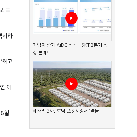
보 프
섹시하
가입자 증가·AIDC 성장…SKT 2분기 성
장 본궤도
‘
최고
연 어
배터리 3사, 호남 ESS 시장서 ‘격돌’
8
일