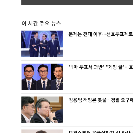
이 시간 주요 뉴스
문제는 전대 이후…선호투표제로 
"1차 투표서 과반" "게임 끝"…
김용범 책임론 봇물…경질 요구에 