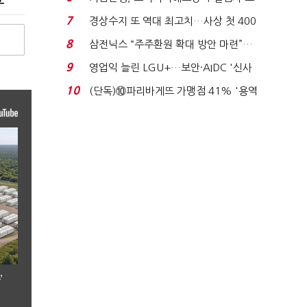
이스피싱 공시 ...
7
경상수지 또 역대 최고치…사상 첫 400
억달러에 '3% 성...
8
삼전닉스 “주주환원 확대 방안 마련”…
로이터에 성명...
9
영업익 늘린 LGU+…보안·AIDC '신사
업 드라이브'...
10
(단독)⑩파리바게뜨 가맹점 41% '용역
제빵기사 없어'…고...
’