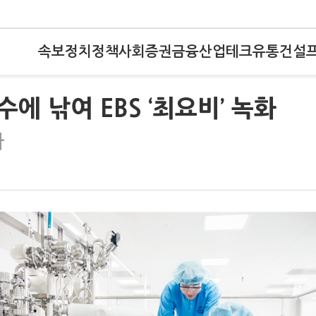
속보
정치
정책
사회
증권
금융
산업
테크
유통
건설
수에 낚여 EBS ‘최요비’ 녹화
타