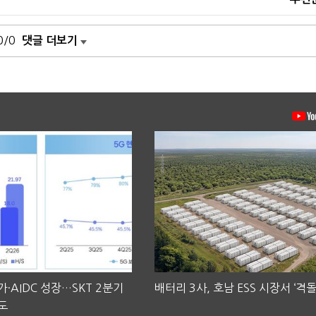
0/0
댓글 더보기
·AIDC 성장…SKT 2분기
배터리 3사, 호남 ESS 시장서 ‘격돌
도