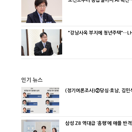
보건소부터 응급실까지 AI 확산
"강남사옥 부지에 청년주택"…LH
인기 뉴스
(정기여론조사)②당심·호남, 김민석
삼성 Z8 역대급 ‘흥행’에 애플 반격