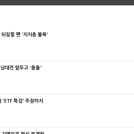
뒤집힐 땐 '지지층 불복'
호남대전 앞두고 '충돌'
'ETF 특검' 주장까지