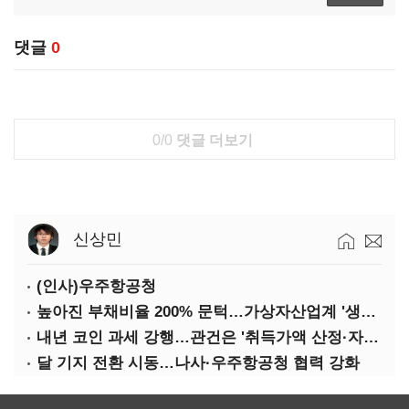
댓글
0
0/0
댓글 더보기
신상민
(인사)우주항공청
높아진 부채비율 200% 문턱…가상자산업계 '생존 시험대'
내년 코인 과세 강행…관건은 '취득가액 산정·자산 이동'
달 기지 전환 시동…나사·우주항공청 협력 강화