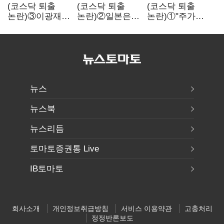
(코스닥 퇴출
(코스닥 퇴출
(코스닥 퇴출
논란)③이광재
논란)②일본은
논란)①"주가
"과속 잡더라도
5년
누르기 잡으려다
자동차 없애지는
기다려주는데
옥토 태운다"…
말아야"
우리는 당장
세법 개정안의
퇴출?…
맹점과 역설
시간만으론
부족한 코스닥
구하기
뉴스
뉴스북
뉴스리듬
토마토증권통 Live
IB토마토
회사소개
개인정보취급방침
서비스 이용약관
고충처리
정정반론보도