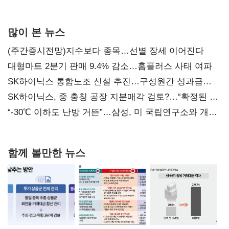
사과부터"
많이 본 뉴스
(주간증시전망)지수보다 종목…선별 장세 이어진다
대형마트 2분기 판매 9.4% 감소…홈플러스 사태 여파
SK하이닉스 통합노조 신설 추진…구성원간 성과급
불만 확산
SK하이닉스, 중 충칭 공장 지분매각 검토?…“확정된 바
없어”
“-30℃ 이하도 난방 거뜬”…삼성, 미 국립연구소와 개발
협력
함께 볼만한 뉴스