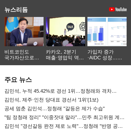
뉴스리듬
비트코인도
카카오, 2분기
가입자 증가
국가자산으로…'
매출·영업익 역대
·AIDC 성장…
보관·평가·처분'
최대…에이전트
SKT 2분기 성장
기준은 숙제
AI 수익화 관건
본궤도
주요 뉴스
김민석, 누적 45.42%로 경선 1위…정청래와 격차
0.86%p(2보)
김민석, 제주·인천 당대표 경선서 '1위'(1보)
공세 멈춘 김민석…정청래 "갈등은 제가 수습"
"팀 정청래 정리" "이중잣대 말라"…민주 최고위원 계파
다툼 격화
김민석 "경선갈등 완전 제로 노력"…정청래 "반명 공세